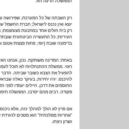
הממשלה הרעה הזו.
רק השבתה של כל המערכת, שפירושה שדות
יוצא ואין נכנס לישראל; חברת החשמל שו
רק בית חולים אחד במתכונת מצומצמת; 
העיריות; כל התעשייה הביטחונית שובתת (
בדימונה שובת (יופי, פחות פצצות אטום ו
באחת: המדינה משותקת. נכון, אנחנו האז
ראוי. ממשלת ההתנחלויות לא תוכל לעמוד
להפעיל את הצבא כשובר שביתה. הדבר יו
להיכנס. יהיו יחידות, בעיקר כאלה שברא
החוסמים את דרכן. חיילים יעמדו לפני 
פקודה. רבים מהם יסרבו. הממשלה תיפול
אם פרץ לא הולך למהלך כזה, אלא ניכנס למ
"אחריות ממלכתית" הוא מסכים להורדת שכ
ושרון ניצחו.