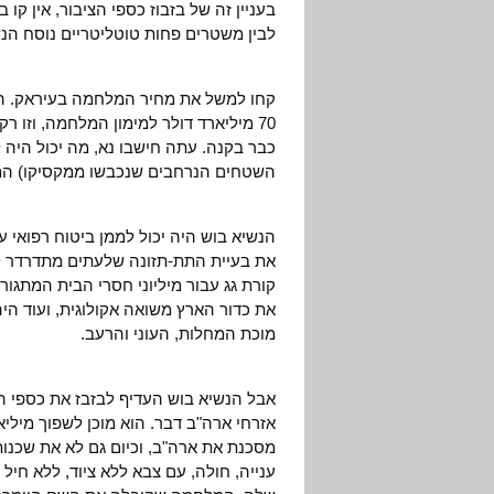
בעניין זה של בזבוז כספי הציבור, אין קו
לבין משטרים פחות טוטליטריים נוסח הנ
קחו למשל את מחיר המלחמה בעיראק. הנ
70 מיליארד דולר למימון המלחמה, וזו 
השטחים הנרחבים שנכבשו ממקסיקו) המכי
הנשיא בוש היה יכול לממן ביטוח רפואי ע
את בעיית התת-תזונה שלעתים מתדרדר ליד
קורת גג עבור מיליוני חסרי הבית המתגורר
את כדור הארץ משואה אקולוגית, ועוד ה
מוכת המחלות, העוני והרעב.
אבל הנשיא בוש העדיף לבזבז את כספי הצי
אזרחי ארה"ב דבר. הוא מוכן לשפוך מיליא
מסכנת את ארה"ב, וכיום גם לא את שכנות
ענייה, חולה, עם צבא ללא ציוד, ללא חיל