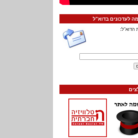
 לעדכונים בדוא"ל
 הדוא"ל:
צים