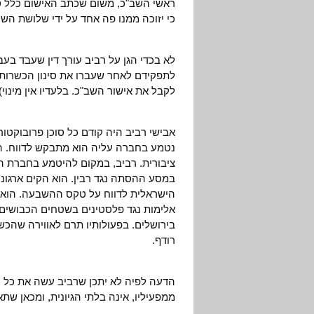
ראשי השב"כ, משום שכתב האישום כלל סע
כי יזוכה ממנו פה אחד על ידי שלושת השו
לא בכדי הגן על רביב עורך דין שעבד בעבר
לתפקידם לאחר שעברו את סינון הכשרות ש
לקבל את אישור השב"כ. בלעדיו אין מינוי).
אבישי רביב היה קודם כל סוכן פרובוקטור.
נטמע בחברה עליה הוא מתבקש לדווח. הו
ציבורית. רביב, במקום להיטמע בחברת המ
במסע ההסתה נגד רבין. הוא הקים ארגונים 
הישראלית לדווח על טקס ההשבעה. הוא 
אלימות נגד פלסטינים בשטחים הכבושים ו
בירושלים. בפעולותיו תרם לאווירה שהכשי
רודף.
הדעה לפיה לא יתכן שרביב עשה את כל ה
ממפעיליו, אינה בלתי הגיונית, ומכאן שתא