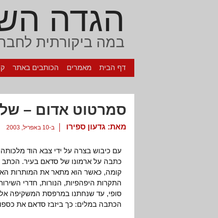
הגדה הש
במה ביקורתית לחברה
דף הבית
מאמרים
הכותבים באתר
קי
סמרטוט אדום – שלט
מאת:
גדעון ספירו
ב-10 באפריל, 2003
עם כיבוש בצרה על ידי צבא הוד מלכותה, ש
כתבה על ארמונו של סדאם בעיר. הכתב סי
קומה, כאשר הוא מתאר את המותרות האופ
התקרות היפהפיות, הנורות, חדרי השירו
סופי, עד שנחתנו במרפסת המשקיפה אל ה
הכתבה במלים: כך ביזבז סדאם את כספו ש