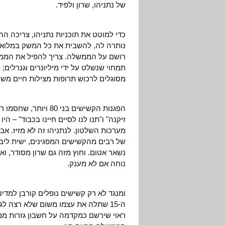
של נתניהו, שרון ולפיד.
כדי למוטט את תוכניות נתניהו, צריכה 
נותרה לה, להשבית את כל המשק במלואו, 
רושם על הממשלה. צריך להפיל את הממ
תמחוי שנשלט על ידי מיליונרים וגנרלים;
מסוגלים לרכוש תרופות מצילות חיים משו
הפגנות הקשישים בני 
זיקנה" ו"תנו לנו לסיים חיינו בכבוד" –
מערכות השלטון. לנתניהו זה לא מזיז. א
של רבים מהקשישים המפגינים, ישית ליב
נשאר אטום. וחוץ מזה גם שרון מסודר, ואם
נוחה אם לא מענק.
ומנגד לא רק קשישים נופלים קורבן למדי
ה-15 שתלה את עצמו משום שלא רצה
ראוי שירשם כמקדמה על חשבון גזרות ממשל