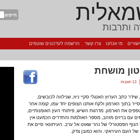
מאלית
חיפוש
 ותרבות
שורים
מי אנחנו
צרו קשר
הרשמה לעדכונים שוטפים
ון מושחת
13 תגובות
ידר כתב הערוץ האנגלי סקיי ניוז, שנילווה לכובשים,
יר בתוך הארמון ולקח אותנו הצופים יחד עמו, קומה אחר
פים את הארמון. מדרגות השיש, פיתוחי העץ האומנותיים,
תים עם ברזים מזהב, מספר האולמות והחדרים הכמעט אין
נוף הפסטורלי של נהר שאוט אל ערב. העיתונאי סיים את
ל העם העיראקי. והוא כמובן צדק.