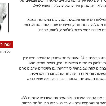
חופש לעיראק" גורמת בינתיים לאלפי הרוגים ופצועים של
יליארדים שניתן היה להשקיע על פי המוצע לעיל.
המיליארדים שהוא וממשלתו משקיעים במלחמה, בצבא,
מהכלכלה ומהרווחה, ומייצרים עוני, דלות והזנחה. בוש,
 מקצים כספי ציבור למלחמה, למוות, להרס.
עזרו לנ
כל תרומ
יו"ר ההסתדרות עמיר פרץ דחה את השביתה הכללית ב-24 שעות לאחר ששדרן הטלוויזיה חיים יבין
 "למען האחריות הלאומית". יבין, בעצמו שכיר, נוהג
 במקום להתייצב בחזית סולידריות עם השכירים שרבים מהם
המשטר. זוהי אחת הרעות החולות בחברה הישראלית,
במשכורת מעט יותר גבוהה, וכבר הוא רואה עצמו כנציג
ור את הסכמי העבודה, ולהשאיר את העובדים ערומים ללא
 רועד וחושש מפיטורים – עובד כנוע כזה הוא חלומם הרטוב