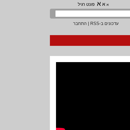
א
א
פונט רגיל
א
עדכונים ב-RSS
|
התחבר