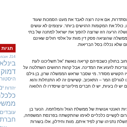
ההסתדרות, אם אינה רוצה לאבד את מעט הסמכות שעוד
כולל את המקומות הרגישים ביותר. עיצומים לא עושים
שלה הרעה הזו שרוצה להפוך את ישראל למחנה של בתי
 ממשלה שהוציאה פסק דין מוות על אלפי חולים שאינם
ם שלא נכללו בסל הבריאות.
תגיות
J14
אובמה
80 ויותר, שחסמו רחוב בחולון כשבפיהם קריאה נואשת "אל תשליכונו לעת
בינלאו
 היו צריכות לזעזע את המדינה. אבל קהות החושים השתלטה על
דמוקר
ביו הקשיש מסודר. מי שסבר שראש הממשלה שרון, בן גילם
היסטורי
ו לגורלם המר – התאכזב. קשישים זה לא התנחלות והוא
 יש לו בעיות, יש לו חברים מיליונרים שיסדרו לו הלוואה
ימ
יהדות
כלכלה
ממשל
ניות האנטי אנושית של ממשלת הגזל והמלחמה. הנער בן
עובדים
 לגרום לקשיים כלכליים לאימו שהתקשתה בפרנסת המשפחה,
חברתי
ת נתניהו שרון לפיד איתם. מוות וחידלון, אלו בשורות