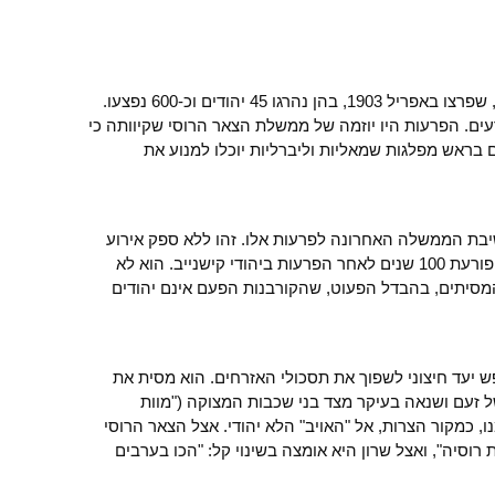
החודש מלאו מאה שנים לפרעות קישנייב, שפרצו באפריל 1903, בהן נהרגו 45 יהודים וכ-600 נפצעו.
רעים. הפרעות היו יוזמה של ממשלת הצאר הרוסי שקיוותה כי
בראש מפלגות שמאליות וליברליות יוכלו למנוע את
ון הקדיש 20 דקות מישיבת הממשלה האחרונה לפרעות אלו. זהו ללא ספק אירוע
סמלי ששרון עומד בראש ממשלה יהודית פורעת 100 שנים לאחר הפרעות ביהודי קישנייב. הוא לא
יתים, בהבדל הפעוט, שהקורבנות הפעם אינם יהודים
יעד חיצוני לשפוך את תסכולי האזרחים. הוא מסית את
ל זעם ושנאה בעיקר מצד בני שכבות המצוקה ("מוות
 כמקור הצרות, אל "האויב" הלא יהודי. אצל הצאר הרוסי
רוסיה", ואצל שרון היא אומצה בשינוי קל: "הכו בערבים