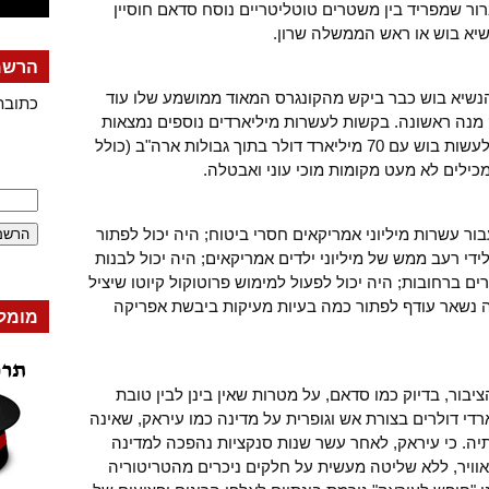
 ברור שמפריד בין משטרים טוטליטריים נוסח סדאם חוסיין
שיא בוש או ראש הממשלה שרון.
הרשמה
שיא בוש כבר ביקש מהקונגרס המאוד ממושמע שלו עוד
כתובת
רק מנה ראשונה. בקשות לעשרות מיליארדים נוספים נמצאות
כבר בקנה. עתה חישבו נא, מה יכול היה לעשות בוש עם 70 מיליארד דולר בתוך גבולות ארה"ב (כולל
לים לא מעט מקומות מוכי עוני ואבטלה.
בור עשרות מיליוני אמריקאים חסרי ביטוח; היה יכול לפתור
י רעב ממש של מיליוני ילדים אמריקאים; היה יכול לבנות
ים ברחובות; היה יכול לפעול למימוש פרוטוקול קיוטו שיציל
יה נשאר עודף לפתור כמה בעיות מעיקות ביבשת אפריקה
מומל
בור, בדיוק כמו סדאם, על מטרות שאין בינן לבין טובת
רדי דולרים בצורת אש וגופרית על מדינה כמו עיראק, שאינה
יה. כי עיראק, לאחר עשר שנות סנקציות נהפכה למדינה
 אוויר, ללא שליטה מעשית על חלקים ניכרים מהטריטוריה