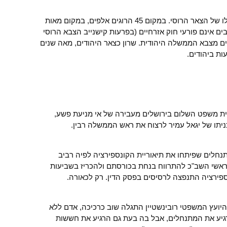
הישגיו של שרון הרבה יותר מרשימים מאלו של הצאר הרוסי. במקום 45 הרוגים אלפים, במקום מאות
ים אינם פורעי חוק אזרחיים (בפרעות קישנייב הצבא הרוסי
ים מצבא הממשלה היהודית. שרון כצאר היהודים, מאה שנים
ות ביהודים.
ית משפט השלום בירושלים מעבירה של אי מניעת פשע,
ניתו של יגאל עמיר לרצוח את ראש הממשלה רבין.
ומתנחלים שפיתחו את תיאוריית הקונספירציה לפיה רביב
 ראשי השב"כ להתרווח בנחת בכורסתם ולהכריז בשביעות
ספירציה התנפצה לרסיסים בפסק הדין. רק לכאורה.
יועץ המשפטי רובינשטיין התגלה שוב כרכיכה, אדם ללא
רגיע את המתנחלים, אבל בה בעת גם הרגיע את חששות