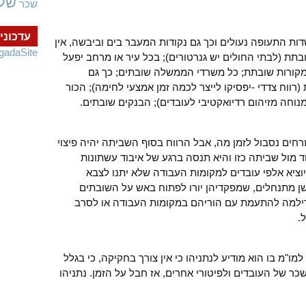
של
שכר
עדכוני
 התעופה נעולים וכך גם נקודות המעבר בים וביבשה, אין
gadaSite
בתת (לבתי החולים יש גנרטורים); בכל עיר או מרחב יפעל
מקורות שובתת; כל משרדי הממשלה שובתים; כך גם
רווח צדדי -יפסיקו לייצר לכמה זמן אמצעי לחימה); הכור
מנוחה מזיהום רדיואקטיבי לעובדים); הבנקים שובתים.
רחים נסבול לזמן מה, אבל הרווח בסוף השביתה יהיה פיצוי
 מול שביתה כזו והיא תנסה ברגע של איבוד עשתונות
ציא אלפי עובדים למקומות העבודה שלא יתנו לצבא
שן מתנחלים, שמפקדיהן יורו לפתוח באש על השובתים
הדילמה להתעמת עם הוריהם במקומות העבודה או לסרב
.
ו"מ בו הוא מודיע לנתניהו כי אין צורך בחקיקה, כי בגלל
ר של העובדים ולפיטורי אחרים, אז חבל על הזמן. נתניהו