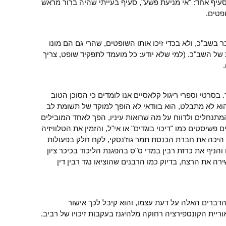
יף אחד: "אי מניעת פשע", סעיף בעייתי שהיה ברור מראש
פטים.
 בשב"כ, ולא בכדי זיכו אותו השופטים, שהרי גם הם מונו
ל השב"כ. (למי שלא יודע: כל מועמד לתפקיד שופט, צריך
 בסרטי וספרי ריגול קלאסיים אנו לומדים כי הסוכן הטוב
א לא מתבלט, הוא בוודאי לא הופך למוקד של תשומת לב
תנחלים ולדווח על מה שרואות עיניו, הפך לאחד המובילים
פשיסטים כמו "דיכוי בוגדים" או אי"ל, והזמין את הטלוויזיה
היכה את חברת הכנסת תמר גוז’נסקי, לקח חלק בפעולות
הניף את כרזת רבין במדי ס"ס בהפגנת הליכוד בכיכר ציון
רה את הרצח, בדיוק כמו הרבנים שהוציאו נגד רבין דין
דברים האלה על דעת עצמו, והוא קיבל לכך אישור
וריית הקונספירציה רחוקה מלהיגנז בעקבות זיכויו של רביב.