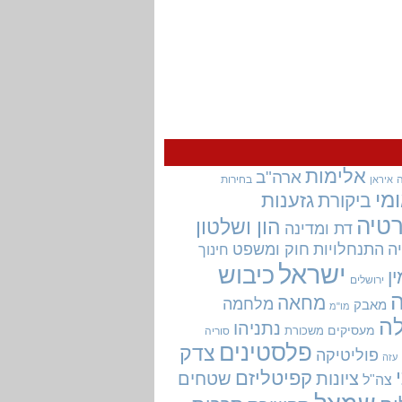
אלימות
ארה"ב
בחירות
איראן
מי
גזענות
ביקורת
טיה
הון ושלטון
דת ומדינה
ה
התנחלויות
חוק ומשפט
חינוך
ישראל
כיבוש
ין
ירושלים
מחאה
מלחמה
מאבק
מו"מ
ה
נתניהו
מעסיקים
משכורת
סוריה
פלסטינים
צדק
פוליטיקה
עזה
קפיטליזם
ציונות
שטחים
צה"ל