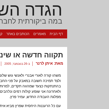
הגדה הש
במה ביקורתית לחברה
דף הבית
מאמרים
הכותבים באתר
קי
תקווה חדשה או שינו
מאת:
איתן לרנר
ב-26 בנובמבר, 2005
משהו קורה לאורי אבנרי ולאנשי גוש של
ולצד תמיכה חשובה במאבק על פני-החבר
בהתנתקות כצעד שמהווה תקדים, למרות ה
ולאחרונה אני שומע קולות רמים ונלהבי
מפלגת העבודה החדש, עמיר פרץ.
עם כל הרעננות היחסית שפרץ מביא איתו, 