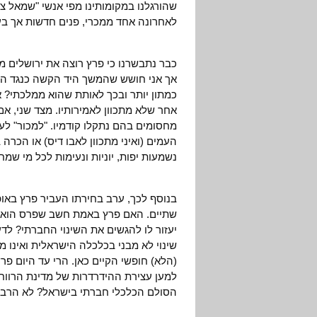
שהורגלנו במקומותינו מפי אנשי "שמאל צי
לאחרונה אחד ממכרי, פנים חדשות אך בעל
כבר נתבשרנו כי פרץ רוצה את ירושלים מאו
אך אני חושש שהמשך היד הקשה כנגד הפלס
כמתון יותר ובכך לאותת שהוא ממלכתי? א
אחר שלא מתכוון לאמירותיו. מצד שני, אם
מחסומים בהם נתקלו קודמיו. "למכור" לע
העמים (ואיני מתכוון לאבו דיס) או הכרה
נשמעות יפות, יוניות ונעימות לכל מי ש
בנוסף לכך, ערב בחירתו העביר פרץ באופן
שתיים. האם פרץ באמת חשב שפרס הוא הא
יעזור לו להגשים את השינוי החברתי? לד
שינוי לא מבני בכלכלה הישראלית ואינו מ
(הלא) חופשי הקיים כאן. הרי עד היום פ
למען עצירת ההידרדרות של מדינת הרווח
הסולם הכלכלי חברתי בישראל? לא הרבה