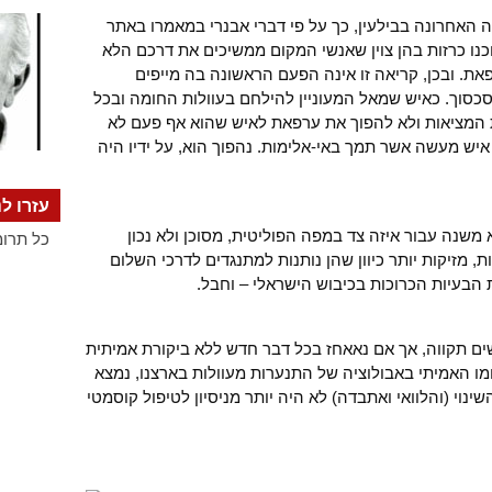
ה האחרונה בבילעין, כך על פי דברי אבנרי במאמרו באתר
19/11), הוכנו כרזות בהן צוין שאנשי המקום ממשיכים את דרכם הלא
את. ובכן, קריאה זו אינה הפעם הראשונה בה מייפים
סוך. כאיש שמאל המעוניין להילחם בעוולות החומה ובכל
ת המציאות ולא להפוך את ערפאת לאיש שהוא אף פעם לא
איש מעשה אשר תמך באי-אלימות. נהפוך הוא, על ידיו היה
עזרו לנ
א משנה עבור איזה צד במפה הפוליטית, מסוכן ולא נכון
כל תרומ
, מזיקות יותר כיוון שהן נותנות למתנגדים לדרכי השלום
הבעיות הכרוכות בכיבוש הישראלי – וחבל.
ים תקווה, אך אם נאאחז בכל דבר חדש ללא ביקורת אמיתית
ומו האמיתי באבולוציה של התנערות מעוולות בארצנו, נמצא
ינוי (והלוואי ואתבדה) לא היה יותר מניסיון לטיפול קוסמטי