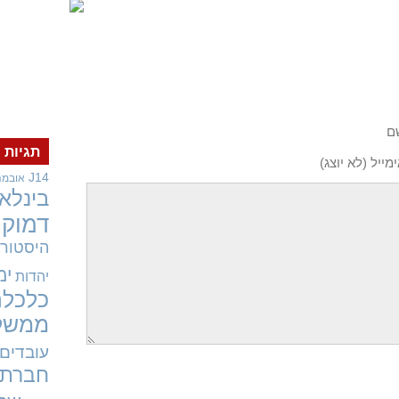
ם
תגיות
מייל (לא יוצג)
J14
אובמה
בינלאו
דמוקר
היסטורי
ימ
יהדות
כלכלה
ממשל
עובדים
חברתי