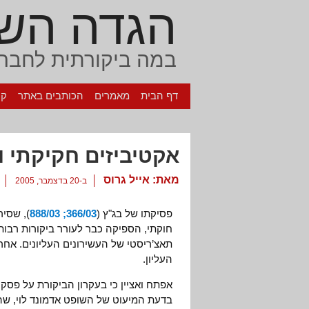
הגדה הש
במה ביקורתית לחברה
דף הבית
מאמרים
הכותבים באתר
קי
אקטיביזים חקיקתי ו
מאת:
אייל גרוס
ב-20 בדצמבר, 2005
פסיקתו של בג"ץ (
366/03; 888/03
), שסי
חוקתי, הספיקה כבר לעורר ביקורות רבות
תאצ’ריסטי של העשירונים העליונים. אח
העליון.
אפתח ואציין כי בעקרון הביקורת על פסק 
בדעת המיעוט של השופט אדמונד לוי, שהצ