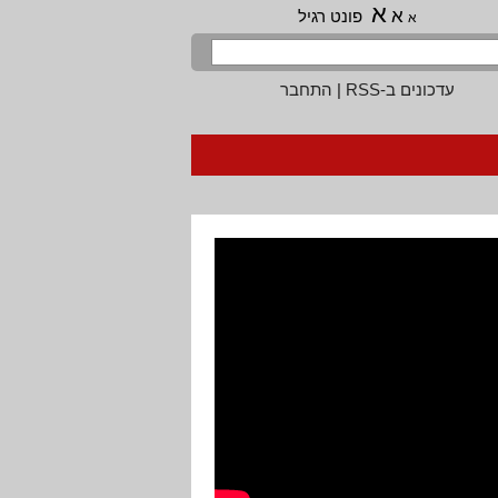
א
א
פונט רגיל
א
עדכונים ב-RSS
|
התחבר