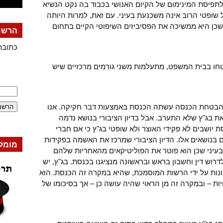
לתפיסת המינימום של הקיום האנושי בכבוד בה נקט הנשיא
שופטי הרוב אינה משכנעת בעיני. עם זאת, למרות היותה
כן היא ממשיכה את הפסיביזים השיפוטי הקיים בתחום
הרשמה
כתובת
חו בבית המשפט, מתעלמות משני גורמים מרכזיים שיש
 הבטחת הכנסה עשתה הכנסת באמצעות דבר חקיקה. אנו
את בג"ץ שלא התערב. אבל בדיון הציבורי בנושא נדמה
יושבים לא פקידי האוצר ולא שופטי בג"ץ כי אם חברי
 בנושאים אלו. הדיון הציבורי שמרכז את האשמה בפקידות
מומל
עיני שכן הוא פוטר את הפוליטיקאים מהאחריות שלהם
דרוש דין וחשבון בראש ובראשונה מנציגנו בכנסת. בג"ץ, יש
ונות על ידי הרשות המוסמכת, שהיא במקרה זה הכנסת. הוא
ות – ובמקרה זה מן הראוי שהיה עושה כן – אך בסיכומו של