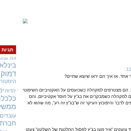
תגיות
J14
אובמה
בינלאו
דמוקר
אחד. אז איך הם יראו שיוצא שתיים?
היסטורי
ימ
". הם מצטרפים למקהלה כשכועסים על האקטיביזם השיפוטי
יהדות
ים למקהלה כשמבקרים את בג"ץ על חוסר אקטיביזם. והם
כלכלה
 לדבר והיפוכוץ העיקר זה ש"בג"ץ זה רע", מה שהוא לא
ממשל
עובדים
חברתי
צועקים "איך מעז בג"ץ לפסול החלטות של השלטון" צעקו