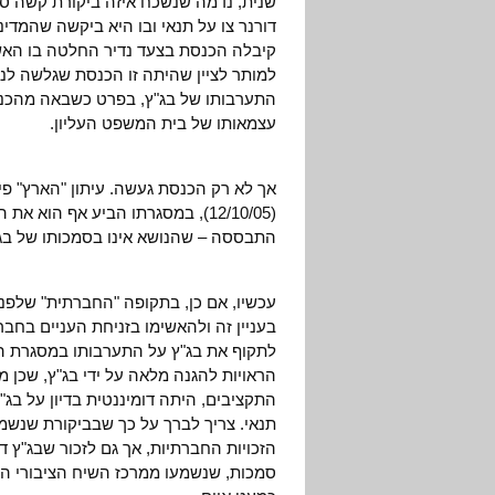
שנית, נדמה שנשכח איזה ביקורת קשה ספ
דורנר צו על תנאי ובו היא ביקשה שהמדינ
קיבלה הכנסת בצעד נדיר החלטה בו האש
למותר לציין שהיתה זו הכנסת שגלשה לנ
התערבותו של בג"ץ, בפרט כשבאה מהכנס
עצמאותו של בית המשפט העליון.
אך לא רק הכנסת געשה. עיתון "הארץ" פ
(12/10/05), במסגרתו הביע אף הו
התבססה – שהנושא אינו בסמכותו של בג"
עכשיו, אם כן, בתקופה "החברתית" שלפני
בעניין זה ולהאשימו בזניחת העניים בחבר
לתקוף את בג"ץ על התערבותו במסגרת הדיו
הראויות להגנה מלאה על ידי בג"ץ, שכן
התקציבים, היתה דומיננטית בדיון על ב
תנאי. צריך לברך על כך שבביקורת שנש
הזכויות החברתיות, אך גם לזכור שבג"ץ 
סמכות, שנשמעו ממרכז השיח הציבורי הל