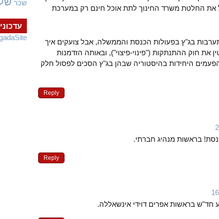
של
שכר
ל את החלטת משרד החינוך לתת אוכל חינם רק במערכת
עדכוני
gadaSite
ערבות בג"ץ בפעולות הכנסת והממשלה, אבל צועקים איך
 את חוק ההתנתקות ("פינוי-פיצוי"), ובאותה הזדמנות
פעמים היחידות בהיסטוריה שבהן בג"ץ הסכים לפסול חלק
Reply
סת! בראשות מנהיג חברתי.
Reply
חד"ש בראשות אפרים דוידי אינשאללה.