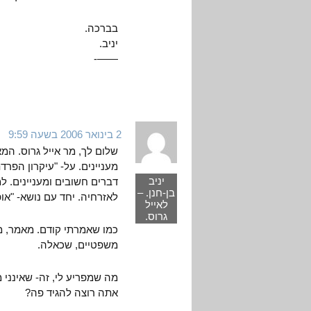
בברכה.
יניב.
——-
2 בינואר 2006 בשעה 9:59
שלום לך, מר אייל גרוס. המ
מעניינים. על- "עיקרון הפר
יניב
דברים חשובים ומעניינים. ל
בן-חנן. –
לאזרחיה. יחד עם נושא- "א
לאייל
גרוס.
כמו שאמרתי קודם. מאמר, מע
משפטיים, שכאלה.
מה שמפריע לי, זה- שאינני 
אתה רוצה להגיד פה?