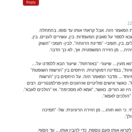
Reply
ת המאמר הזה. אבל קראתי אותו עד סופו. בהתחלה
 לספר על מאבק המעמדות. בין, עשירים לעניים. בין,
ם. בין, תומכי- "מדינת הרווחה". לבין- תומכי "השוק
היה… מן הזירה המשפטית. אך, לא כך הדבר.
הוא מעין… שיעור- "באזרחות". שיעור הבא ללמדנו על…
יות", במדינה דמוקרטית. היחסים בין "הרשות השופטת"
יוחד… מדבר המאמר הזה. על היחסים בין "הרשות
כאשר אישים פוליטיים ואירגונים חוץ-פרלמנטריים. רצים
יו זוג הורים. כאשר, "אמא לא מסכימה". אז "הולכים לאבא".
"הולכים לאמא".
. כי הוא חורג… מן הזירה הרעיונית. של- "תמיכה
ן".
רוא אותו פעם נוספת. כדי להבין אותו… עד הסוף.