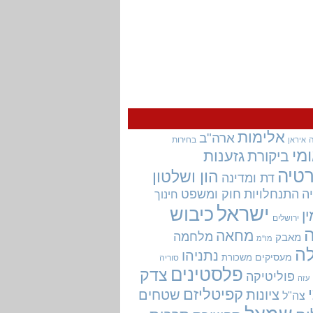
אלימות
ארה"ב
בחירות
איראן
מי
גזענות
ביקורת
טיה
הון ושלטון
דת ומדינה
ה
התנחלויות
חוק ומשפט
חינוך
ישראל
כיבוש
ין
ירושלים
מחאה
מלחמה
מאבק
מו"מ
ה
נתניהו
מעסיקים
משכורת
סוריה
פלסטינים
צדק
פוליטיקה
עזה
קפיטליזם
ציונות
שטחים
צה"ל