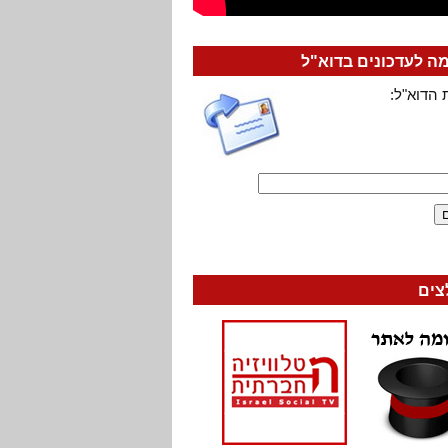
 לעדכונים בדוא"ל
 הדוא"ל:
צים