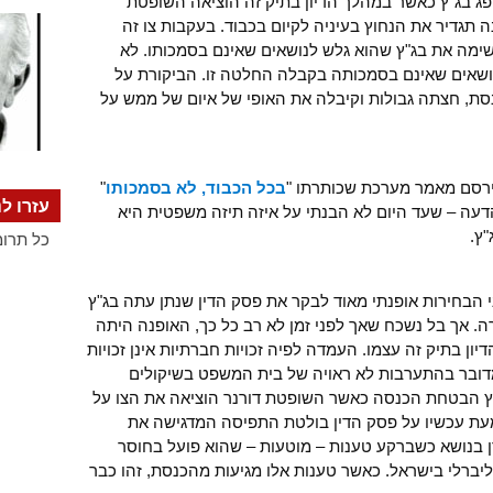
ג בג"ץ כאשר במהלך הדיון בתיק זה הוציאה השופטת
ה תגדיר את הנחוץ בעיניה לקיום בכבוד. בעקבות צו זה
ימה את בג"ץ שהוא גלש לנושאים שאינם בסמכותו. לא
ושאים שאינם בסמכותה בקבלה החלטה זו. הביקורת על
ת, חצתה גבולות וקיבלה את האופי של איום של ממש על
ירסם מאמר מערכת שכותרתו "
בכל הכבוד, לא בסמכותו
"
עזרו לנ
א את הדעה – שעד היום לא הבנתי על איזה תיזה משפטית היא
ץ.
כל תרומ
 הבחירות אופנתי מאוד לבקר את פסק הדין שנתן עתה בג"ץ
ה. אך בל נשכח שאך לפני זמן לא רב כל כך, האופנה היתה
ן בתיק זה עצמו. העמדה לפיה זכויות חברתיות אינן זכויות
 מדובר בהתערבות לא ראויה של בית המשפט בשיקולים
ג"ץ הבטחת הכנסה כאשר השופטת דורנר הוציאה את הצו על
מעת עכשיו על פסק הדין בולטת התפיסה המדגישה את
דן בנושא כשברקע טענות – מוטעות – שהוא פועל בחוסר
יברלי בישראל. כאשר טענות אלו מגיעות מהכנסת, זהו כבר