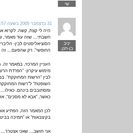
שי
31 בדצמבר 2005 בשעה 12:57
היה לי קצת, קשה. לקרוא א
חשבתי… שזה עוד מאמר, שבא
יניב
הסוציאליסטים לבין- הליברלי
בן-חנן.
החופשי". רק שהפעם… זה י
העניין המרכזי, במאמר זה. 
מימוש עיקרון- "הפרדת הרשו
לבין "הרשות המחוקקת". במ
השופטת" ל"רשות המחוקקת". 
ומסתובבים בינהם. כאילו… ה
כאשר, "אבא לא מסכים". אז 
לכן המאמר הזה, הפתיע אותי
בקיצבאות" או "תמיכה בביטול
אני חושב… שאני אצטרך… לק