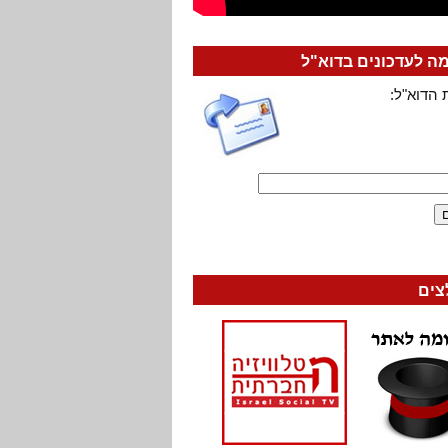
 לעדכונים בדוא"ל
 הדוא"ל:
צים