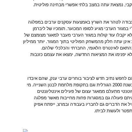
קבי, נמצאת עתה במצב בלתי אפשרי מבחינה פוליטית.
עבודה לטהר את השרץ באמצעות עסקנים ערבים במפלגה
 במגזר הערבי מגיע לסופו המכוער. תומכיו של ליברמן
לא יקבלו עוד קולות במגזר הערבי מעבר למאגר מצומצם של
ינן עתה חלק מהמשחק הפוליטי בתוך המגזר. יותר ממיליון
בהתאם לאינטרס הלאומי, החברתי והכלכלי שלהם.
 יפנימו את המציאות החדשה, ימצאו את עצמם כזנבות
ם לחפש נתיב חדש לציבור בוחרים ערבי ענק, שהם איבדו
כל קשר עימו בשל תמיכתם בעבודה גם בשנת 2000 הגורלית וגם בתקופת מלחמת לבנון השנייה. מי
טנטי מתעלם ממאגר עצום של פעילים אינטליגנטים
איתם פעולה גם במסגרות פחות מחייבות מאשר מפלגה
חיל את הדברים גם לחבריו בעבודה ובמרצ, ייפתח אפיק
פטר ולעשות לביתו.