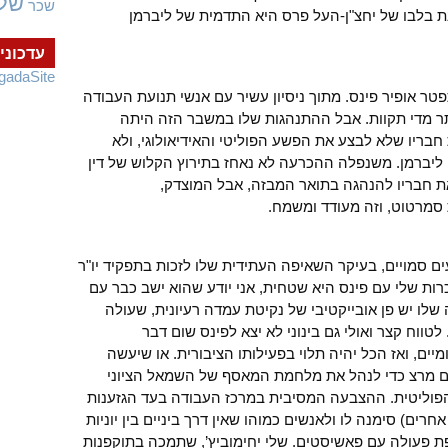
של
שכר
 בלבו של יחצ"ן-העל פרס היא התדמית של ליברמן
עדכוני
gadaSite
ר אופיר פינס. מתוך ניסיון עשיר עם אנשי תנועת העבודה
תר מדי תקוות. אבל ההתנהגות שלו במשבר הזה היתה
בריו שלא לבצע את הפשע הפוליטי והאידיאולוגי, ולא
יברמן. משנפלה ההכרעה לא נאחז בתירוץ הקלוש של דין
את חבריו להנהגה בתואר המבזה, אבל המוצדק,
 סמרטוט, וזה מעודד ומשמח.
ים סמויים, בעיקר השאיפה העתידית שלו לזכות בתפקיד יו"ר
ת שלי עם פינס היא שטחית, אני יודע שהוא ישב כבר עם
 שלו יש פן אובייקטיבי של נקיטת עמדה רעיונית, שעולה
טווח קצר ואולי גם בינוני לא יצא לפינס שום דבר
יים, ואז הכל יהיה תלוי בפעילותו הציבורית. או שיעשה
ם מרצ כדי לנהל את מלחמת המאסף של השמאל הציוני
הפוליטית. ההצבעה המסיבית במרכז העבודה בעד הגזענות
ים) סימנה לו ולאנשים כמוהו שאין דרך ביניים בין יוניות
 פעולה עם פאשיסטים. שלי יחימוביץ’, שתמכה בתוקפנות