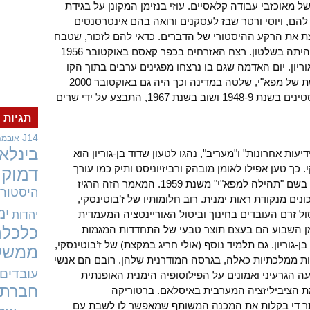
מאוכזבי עבודה קלאסיים. עוזי בנזימן המקונן על בגידת
הם, ויוסי ורטר שבז לעסקנים ורואה בהם אינטרסנטים
ת את הרקע ההיסטורי של הדברים. כדאי להם לזכור, שטבח
קיביה בשנת 1954 התרחש כאשר מפא"י היתה בשלטון. רצח האזרחים בכפר קאסם באוקטובר 1956
יון. יום האדמה שגם בו נרצחו מפגינים ערבים בתוך הקו
הירוק קרה כאשר מפלגת העבודה, היורשת של מפא"י, שלטה במדינה וכך היה גם באוקטובר 2000
תחת ברק ושלמה בן-עמי. גם גירוש הפלסטינים בשנת 1948-9 ושוב בשנת 1967, התבצע על ידי שרים
תגיות
J14
אובמה
בינלאו
יעות אחרונות" ו"מעריב", נהגו לטעון שדוד בן-גוריון הוא
כך טען אפילו לאומן מובהק ורביזיוניסט ותיק כמו עורך
דמוקר
"ידיעות" הרצל רוזנבלום במאמר מפורסם בשם "תהילה למפא"י" משנת 1959. המאמר הזה הרגיז
היסטורי
ונים מנקודת ראות ימנית. רוב חלומותיו של ז’בוטינסקי,
ימ
ל זרם העובדים בחינוך וביטול האוריינטציה המעמדית –
יהדות
ברמן השבוע הם בעצם תוצר טבעי של התחדדות המגמות
כלכלה
-גוריון. גם תלמיד נוסף (אולי חריג במקצת) של ז’בוטינסקי,
ממשל
ות ממלכתיות כאלה, בגרסה המודרנית שלהן. רובם הם אנשי
עובדים
הגרעיני ואמונים על הפילוסופיה הימנית האופנתית
חברתי
 הציביליזציה המערבית באיסלאם. ברטוריקה
אתר די בקלות את המכנה המשותף שמאפשר לו לשבת עם