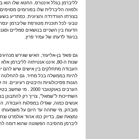
לליברמן בגלל אינטרס. החטא שלו הוא ב
ולפוזה הליברלית שלו בפורומים מסוימים
בצורתו הוורדרדה והציונית. כמתריע בשע
טבעי לכל תוכנית מטורפת שליברמן ינסה
הדעות בין השניים בנושאים סמליים וסגנונ
בניגוד לדעתו של עמיר פרץ.
גם פואד בן-אליעזר, האיש שגירש מנהיגי
שנות ה-80, איננו אנטיתזה לליבר
העבודה מתחלקים בין אישים שיש להם י
להיות בממשלה בכל מחיר. גם להחלטה לדבו
הגנות פסיכולוגיות והיבטים רעיוניים. 
הערבים באוקטובר 000
השתייכות ל"שמאל", צריך רק להתבונן במ
אנשים כמוה, שגדלו במפלגת העבודה, הם
מובהק. מי שתהה עד היום על משמעותו של 
נמצאת שם, בדיוק כמו אהוד אולמרט וצחי
ליברמן מהסיבה הפשוטה שהוא דומה להם 