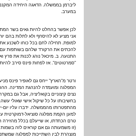
ליברמן בממשלה. הדאגה היחידה המקננת
במערב.
לכן אפשר בהחלט להיות גאים בשר המתפט
אני מציע לא להיסחף ולא לתלות בהם יו
למופת. תחילה לחם בכל כוחו לשכנע את ח
להכתים את הרקורד שלהם בשותפות עם ל
התנועה. ב. מיכאל נוהג לכנות את פרץ ו
"סמרטוטים". אז לפחות פינס סירב להיות
ורטר מ"הארץ" ייחס גם לאופיר פינס מניע
המפלגה ומועמדה להנהגת המדינה. ההכרו
נצים קיצוניים בקואליציה, אבל גם במקרה
בחשיבותו על כל שיקול אישי שאולי עשה. ל
מהתפטרותו מהממשלה. ידברו עליו יום-יומ
למען הקמת מפלגה סוציאל-דמוקרטית ע
טרם הכחדתו, או שייעלם בכלל מהזירה 
(זו משמעותה גם אם קוראים לזה בשמות אחר
מוצהרת לבין השתייכות למפלגה שמשתפת