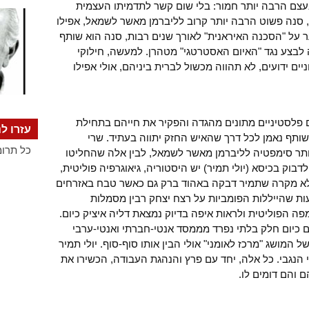
עצם הרבה יותר חמור: בלי שום קשר לתדמיתו העצמית
, סנה פשוט הרבה יותר קרוב לליברמן מאשר לשמאל, אפילו
ר על "הסכנה האיראנית" לאורך שנים רבות, סנה הוא שותף
 לבצע נגד "האיום האסטרטגי" מטהרן. למעשה, חילוקי
יים ידועים, לא תהווה מכשול לברית ביניהם, אולי אפילו
ם פלסטיניים מתונים מהגדה והפקיר את חייהם בתחילת
עזרו לנ
מן אלא שותף נאמן לכל דרך שהאיש החזק יתווה בעתיד. שרי
כל תרומ
ותר סימפטיה לליברמן מאשר לשמאל, לבין אלה שהחליטו
ק בכיסא (יולי תמיר) יש היסטוריה, גיאוגרפיה פוליטית,
זה לא מקרה שתמיר דבקה באהוד ברק גם כאשר טבח באזרחים
2 . מי שחשב בטעות שהייללות הפומביות על רצח יצחק רבין מסמלות
פה הפוליטית ולראות איפה בדיוק נמצאת דליה איציק כיום.
 כיום חלק בלתי נפרד מממסד אנטי-חברתי ואנטי-ערבי
המושג "מרכז לאומני" אולי הבין אותו סוף-סוף. יולי תמיר
 הנגבי. כל אלה, יחד עם פרץ והנהגת העבודה, הכשירו את
והם דומים לו.