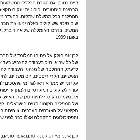
קיים כמובן, גם הגורם הכלכלי המשמעותי
מבחינה היסטורית ופוליטית יונקים תקצי
המפלגה בכל ממשלה שתקום. בהעדר מעצו
שום סיכוי ששיקולים כאלה יניעו את חבר
המשיכו בדרכו האומללה של אהוד ברק, ש
בשנת 1999.
לכן אני חולק על ניתוחו המלומד של חבר
של כל שר או ח"כ בעבודה להצביע בעד או 
לדעתי, ההחלטה של מנהיגי העבודה להשת
האישיים, הקרייריסטים, הם משניים. לחיל
עקרוני יש ממד אידיאולוגי. מי שהסכים ל
עורף לשיקולים דמוקרטיים ולמתן עדיפות
את נשמתו רק כדי להיות סגן שר. האיש, ש
של המפלגה הקומוניסטית הישראלית, קיב
הקיצוני על האזרחים הערבים. זו היתה 
והפסיכולוגית התקבלה אצלו כבר לפני שנ
לכן אינני מייחס לסנה סתם אופורטוניזם,