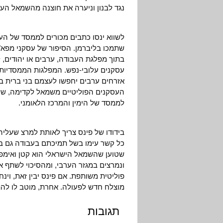
נגד לבנון וניערה את חוצנה מהשמאל הע
לשווא ינסו כתבים מכורים לממסד של ה
שתמכו בליברמן. הסיפור של עסקני מפא"י
בתוך מפלגת העבודה, ערבים או יהודים, 
עסקנים עלובי-נפש. המפלגות הממסדיות א
אזרחים ערבים יחפשו לעצמם בני ברית 
העסקנים הפוליטיים משמאל לקדימה, שלא
לממסד של הימין והמרכז הלאומני.
בידודו של פינס צריך לאותת למרצ שעליה
שטוען שהשמאל הישראלי הוא קטן ואימפו
ונמרצים במגזר הערבי, ומהסיכוי לשתף 
פוליטית משותפת. אם פינס יבין זאת, וינ
מוצלח חדש לפעולה. אחרת, מוטב לו להת
תגובות