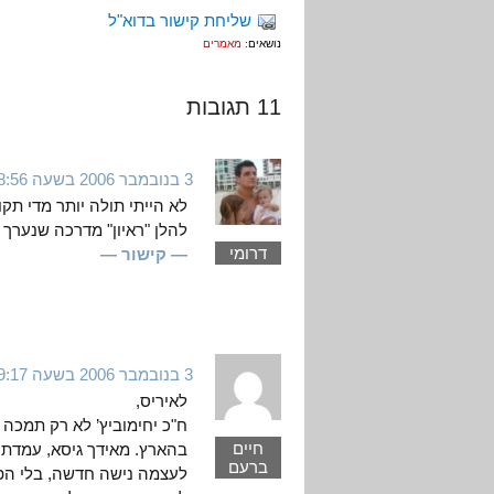
שליחת קישור בדוא"ל
נושאים:
מאמרים
11 תגובות
3 בנובמבר 2006 בשעה 8:56
לא הייתי תולה יותר מדי תקו
להלן "ראיון" מדרכה שנערך א
דרומי
— קישור —
3 בנובמבר 2006 בשעה 9:17
לאיריס,
ח"כ יחימוביץ’ לא רק תמכה
חיים
בהארץ. מאידך גיסא, עמדתה
ברעם
לעצמה נישה חדשה, בלי הפט