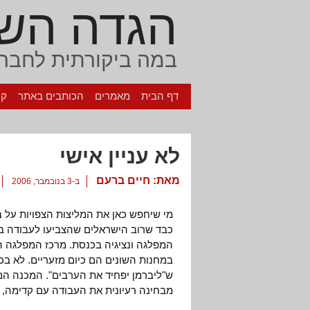
הגדה הש
במה ביקורתית לחברה
דף הבית
מאמרים
הכותבים באתר
קי
לא עניין אישי
מאת:
חיים ברעם
ב-3 בנובמבר, 2006
מי שיחפש כאן את המליצות הצפויות על ב
כבד שרוב הישראלים שהצביעו לעבודה בב
המפלגה ונציגיה בכנסת. מרכז המפלגה הצ
במחנות השונים הם כיום מזעריים. לא ב
ש"ליברמן יפחיד את הערבים". המכנה המ
מבחינה רעיונית את העבודה עם קדימה, ו