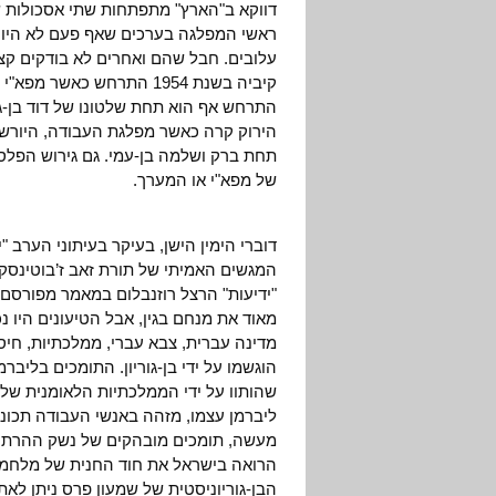
דווקא ב"הארץ" מתפתחות שתי אסכולות של 
ראשי המפלגה בערכים שאף פעם לא היו ל
עלובים. חבל שהם ואחרים לא בודקים קצ
התרחש אף הוא תחת שלטונו של דוד בן-גור
של מפא"י או המערך.
דוברי הימין הישן, בעיקר בעיתוני הערב "יד
המגשים האמיתי של תורת זאב ז’בוטינסקי. 
מאוד את מנחם בגין, אבל הטיעונים היו נכ
מדינה עברית, צבא עברי, ממלכתיות, חיסו
הוגשמו על ידי בן-גוריון. התומכים בלי
שהותוו על ידי הממלכתיות הלאומנית של בן
ליברמן עצמו, מזהה באנשי העבודה תכונ
מעשה, תומכים מובהקים של נשק ההרתעה 
הרואה בישראל את חוד החנית של מלחמת
הבן-גוריוניסטית של שמעון פרס ניתן ל