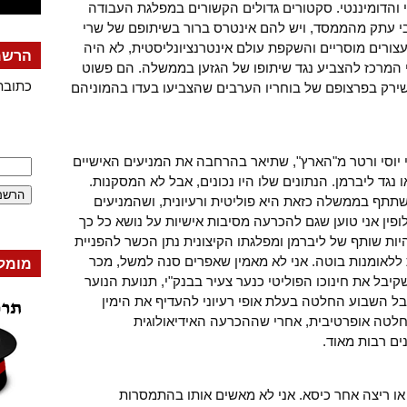
 והדומיננטי. סקטורים גדולים הקשורים במפלגת העבודה
בי עתק מהממסד, ויש להם אינטרס ברור בשיתופם של שרי
רים מוסריים והשקפת עולם אינטרנציונליסטית, לא היה
הרשמה
י המרכז להצביע נגד שיתופו של הגזען בממשלה. הם פשוט
כתובת
ירק בפרצופם של בוחריו הערבים שהצביעו בעדו בהמוניהם
י יוסי ורטר מ"הארץ", שתיאר בהרחבה את המניעים האישיים
נגד ליברמן. הנתונים שלו היו נכונים, אבל לא המסקנות.
תף בממשלה כזאת היא פוליטית ורעיונית, ושהמניעים
ופין אני טוען שגם להכרעה מסיבות אישיות על נושא כל כך
היות שותף של ליברמן ומפלגתו הקיצונית נתן הכשר להפניית
 ללאומנות בוטה. אני לא מאמין שאפרים סנה למשל, מכר
מומל
קיבל את חינוכו הפוליטי כנער צעיר בבנק"י, תנועת הנוער
ל השבוע החלטה בעלת אופי רעיוני להעדיף את הימין
החלטה אופרטיבית, אחרי שההכרעה האידיאולוגית
ים רבות מאוד.
 או ריצה אחר כיסא. אני לא מאשים אותו בהתמסרות