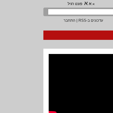
א
א
פונט רגיל
א
עדכונים ב-RSS
|
התחבר