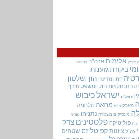
אלימות
ארה"ב
בחירות
איראן
מי
גזענות
ביקורת
טיה
הון ושלטון
דת ומדינה
ה
התנחלויות
חוק ומשפט
חינוך
ישראל
כיבוש
ין
ירושלים
מחאה
מלחמה
מאבק
מו"מ
ה
נתניהו
מעסיקים
משכורת
סוריה
פלסטינים
צדק
פוליטיקה
עזה
קפיטליזם
ציונות
שטחים
צה"ל