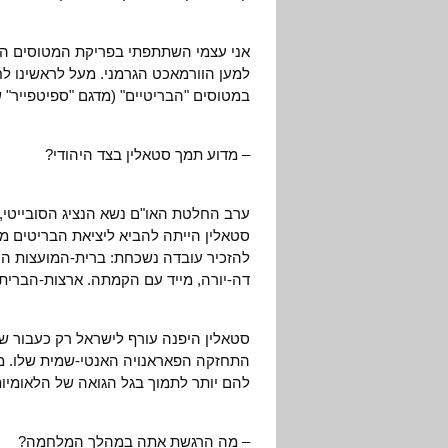
אני עצמי השתתפתי בפריקת המטוסים הראש
למען הוורמאכט הגרמני. מעל לראשינו לח
במטוסים "הבריטיים" (מדגם "ספיטפייר" 
– מדוע תמך סטאלין בצד היהודי?
ערב החלטת האו"ם נשא הנציג הסובייטי, אנ
סטאלין הייתה להביא ליציאת הבריטים מ
להזכיר עובדה נשכחת: ברית-המועצות ה
דה-יורה, מייד עם הקמתה. ארצות-הברית 
סטאלין היפנה עורף לישראל רק כעבור שנ
התחזקה הפאראנויה האנטי-שמית שלו. מע
להם יותר לתמוך בגל הגואה של הלאומי
– מה הרגשת אתה במהלך המלחמה?