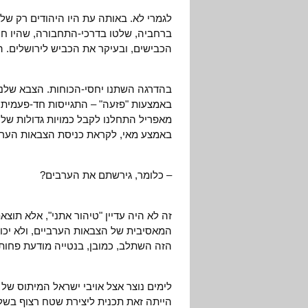
לגמרי לא. באותה עת היו היהודים רק של
ברחביה, שלטו בדרכי-התחבורה, שהיו חיו
הכבישים, ובעיקר את הכביש לירושלים. ה
בהדרגה השתנו יחסי-הכוחות. הצבא שלנו 
באמצעות "פזעה" – התגייסות חד-פעמית 
מאפריל התחלנו לקבל כמויות גדולות של 
באמצע מאי, לקראת כניסת הצבאות הערב
– כלומר, גירשתם את הערבים?
זה לא היה עדיין "טיהור אתני", אלא תו
המאסיבית של הצבאות הערביים, ולא יכולנ
הזה השתלב, כמובן, בנטייה מודעת פחות או
לימים נוצר אצל אויבי ישראל המיתוס של 
הייתה זאת תכנית ליצירת שטח רצוף בש