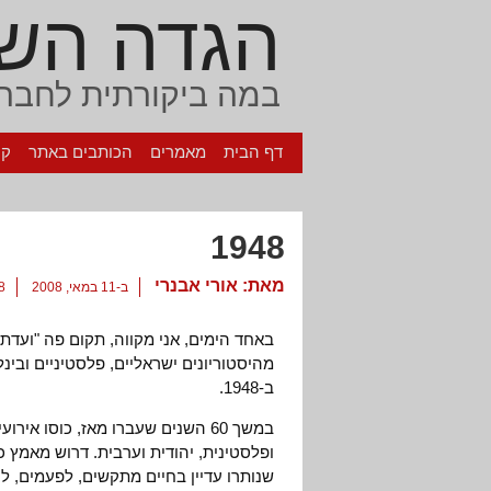
הגדה הש
במה ביקורתית לחברה
דף הבית
מאמרים
הכותבים באתר
קי
1948
מאת:
אורי אבנרי
ב-11 במאי, 2008
98 ת
באחד הימים, אני מקווה, תקום פה "ועדת
מהיסטוריונים ישראליים, פלסטיניים ובי
ב-1948.
במשך 60 השנים שעברו מאז, כוסו
ופלסטינית, יהודית וערבית. דרוש מאמץ כ
שנותרו עדיין בחיים מתקשים, לפעמים, לה