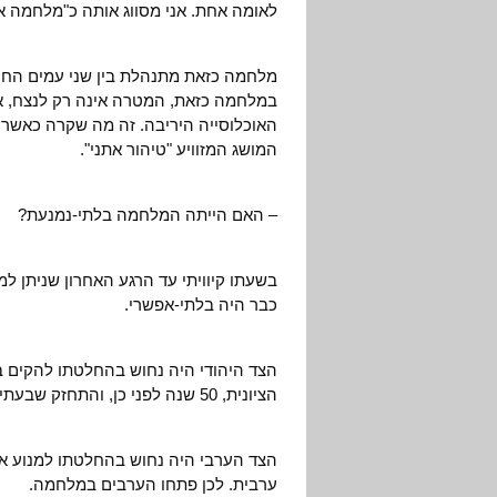
לאומה אחת. אני מסווג אותה כ"מלחמה א
מלחמה כזאת מתנהלת בין שני עמים החי
במלחמה כזאת, המטרה אינה רק לנצח, א
האוכלוסייה היריבה. זה מה שקרה כאשר ה
המושג המזוויע "טיהור אתני".
– האם הייתה המלחמה בלתי-נמנעת?
בשעתו קיוויתי עד הרגע האחרון שניתן למ
כבר היה בלתי-אפשרי.
הצד היהודי היה נחוש בהחלטתו להקים ב
הציונית, 50 שנה לפני כן, והתחזק שבעתיים אחרי השואה, שהסתיימה רק שנתיים וחצי קודם לכן.
הצד הערבי היה נחוש בהחלטתו למנוע א
ערבית. לכן פתחו הערבים במלחמה.