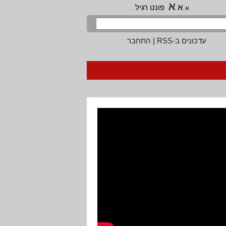
א
א
פונט רגיל
א
עדכונים ב-RSS
|
התחבר