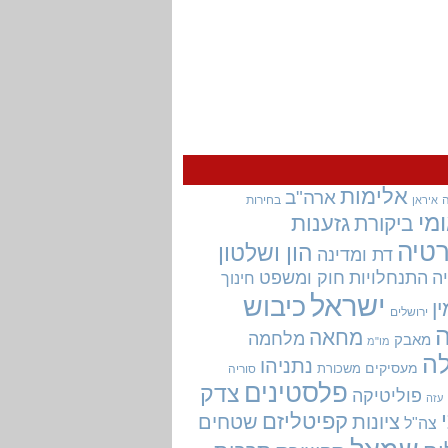
אלימות
ארה"ב
בחירות
איראן
מי
גזענות
ביקורת
טיה
הון ושלטון
דת ומדינה
ה
התנחלויות
חוק ומשפט
חינוך
ישראל
כיבוש
ין
ירושלים
מחאה
מלחמה
מאבק
מו"מ
ה
נתניהו
מעסיקים
משכורת
סוריה
פלסטינים
צדק
פוליטיקה
עזה
קפיטליזם
ציונות
שטחים
צה"ל