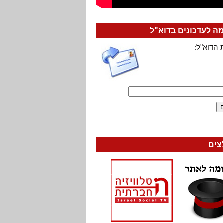
 לעדכונים בדוא"ל
 הדוא"ל:
צים