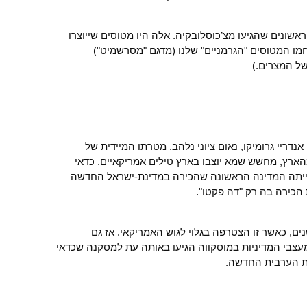
ונים שהגיעו מצ’כוסלובקיה. אלה היו מטוסים שייוצרו
מו המטוסים "הגרמניים" שלנו (מדגם "מסרשמיט")
של המצרים.)
דריי גרומיקו, נאום ציוני נלהב. מטרתו המיידית של
הארץ, מחשש שמא יוצבו בארץ טילים אמריקאיים. כדאי
ייתה המדינה הראשונה שהכירה במדינת-ישראל החדשה
הכירה בה רק "דה פקטו".
ים, כאשר זו הצטרפה בגלוי לגוש האמריקאי. אז גם
צבי המדיניות במוסקווה הגיעו באותה עת למסקנה שכדאי
ות הערבית החדשה.