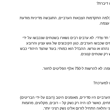
 דיברת?
למה התקדמות הצבאות הערביים, התגבשה מדיניות מודעת
עצמה.
חד-צדדי. לא ערבים רבים נשארו בשטחים שנכבשו על ידי
ם שכבשו הערבים, כגון הקיבוצים של גוש עציון והרובע
הרגו או גורשו. ההבדל הוא כמותי: בעוד שהצד היהודי כבש
 רק שטחים קטנים.
750 אלף הפליטים לחזור.
 למערכה?
רביים היו סדירים, מאומנים היטב (רובם על-ידי הבריטים)
חים, כאשר לנו היה רק נשק קל – רובים, מקלעים, מרגמות
י והלאה התחיל לזרום אלינו נשק רציני יותר.