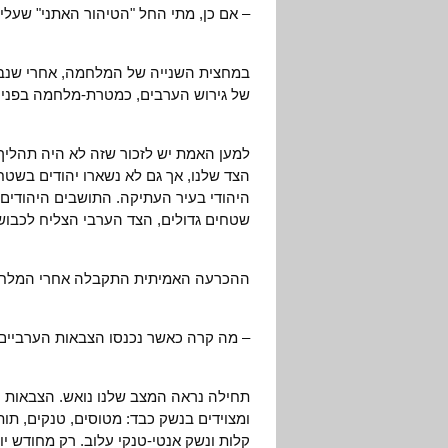
– אם כן, מתי החל "הטיהור האתני" שעליו
במחצית השנייה של המלחמה, אחרי שנב
של גירוש הערבים, כמטרת-מלחמה בפני 
למען האמת יש לזכור שזה לא היה תהליך 
הצד שלנו, אך גם לא נשארו יהודים בשטחי
היהודי בעיר העתיקה. התושבים היהודים נ
שטחים גדולים, הצד הערבי הצליח לכבוש
ההכרעה האמיתית התקבלה אחרי המלחמה: לא להרשות ל-
– מה קרה כאשר נכנסו הצבאות הערביים
תחילה נראה המצב שלנו נואש. הצבאות הע
ומצוידים בנשק כבד: מטוסים, טנקים, תות
קלות ונשק אנטי-טנקי עלוב. רק מחודש יונ