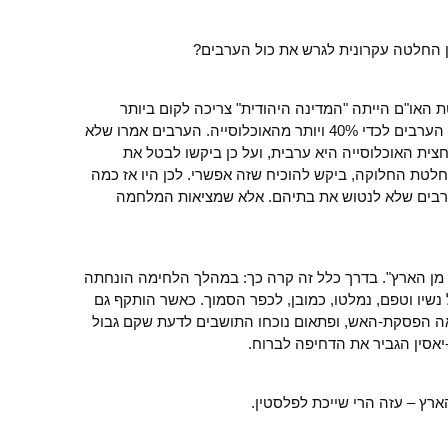
 החלטה עקרונית לגרש את כול הערבים?
ת האו"ם הייתה "המדינה היהודית" צריכה לקום ביותר
ממחצית פלשתינה (א"י). בשטח זה הגיעו הערבים לכדי 40% ויותר מהאוכלוסייה. הערבים אמרו שלא
צית האוכלוסייה היא ערבית, ועל כן ביקשו לבטל את
טת החלוקה, ביקש להוכיח שזה אפשרי. לכן היו אז כמה
הערבים שלא לנטוש את בתיהם. אלא שמציאות המלחמה
מן הארץ". בדרך כלל זה קרה כך: במהלך הלחימה הונחתה
נשיו וטפם, נמלטו, כמובן, לכפר הסמוך. כאשר הותקף גם
אה הפסקת-האש, ופתאום נוכחו התושבים לדעת שקם גבול
-יאסין הגביר את הדחיפה לברוח.
ארץ – עזה הרי שייכת לפלסטין.