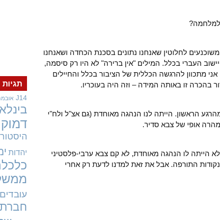
 למלחמה?
משוכנעים לחלוטין שאנחנו נתונים בסכנת הכחדה ושאנחנו
היישוב העברי בכלל. המילים "אין ברירה" לא היו רק סיסמה,
 אני מתכוון להרגשה הכללית של הציבור בכלל והחיילים
תגיות
 בהכרה זו באותה המידה – וזה היה בעוכריו.
J14
אובמה
בינלאו
הרגע הראשון. הייתה לנו הנהגה מאוחדת (גם אצ"ל ולח"י
דמוקר
מהרה אופי של צבא סדיר.
היסטורי
ימ
יהדות
לא הייתה לו הנהגה מאוחדת, לא קם צבא ערבי-פלסטיני
כלכלה
בנקודות התורפה. אבל את זאת למדנו לדעת רק אחרי
ממשל
עובדים
חברתי