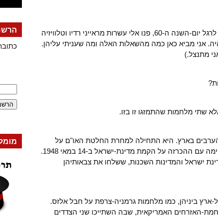
הרשמה
אני אחד מעדי-הראייה. בימים האחרונים, לרגל יום-השנה ה-60, פנו אלי עשרות מראייני רדיו וטלוויזיה
ה. אני מביא כאן כמה מהשאלות האלה ומה שעניתי עליהן.
כתובת
י מתנצל.)
ת?
א שתי מלחמות שהתמזגו זו בזו.
הערבים בארץ. היא התחילה למחרת החלטת האו"ם על
מומל
חלוקת הארץ ב-29 בנובמבר 1947 והסתיימה עם ההכרזה על הקמת מדינת-ישראל ב-14 במאי 1948.
ינת ישראל והמדינות השכנות, ששלחו את צבאותיהן
-ארץ ביניהן, כמו מלחמות גרמניה-צרפת על חבל אלזס.
חמת-האזרחים האמריקאית, שבה השתייכו שני הצדדים