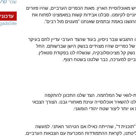
של
שכר
יש מאוכלוסיית הארץ. מאות הכפרים הערביים, שהיו פזורים
ניים לקיומנו. סבלנו אבידות קשות במאמצינו לפתוח את
עדכוני
רגשנו באמת ובתמים שאנחנו "מעטים מול רבים".
gadaSite
התגבש וצבר ניסיון, בעוד שהצד הערבי עדיין לחם בעיקר
של כפריים שהיו מצוידים בנשק הישן שברשותם. החל
נשק קל מציכוסלובקיה, שנשלח לנו בפקודת סטאלין.
יים למערכה, כבר שלטנו בשטח רצוף.
צאת-לוואי של המלחמה. הצד שלנו התכונן להתקפה
ו להשאיר אוכלוסייה עוינת מאחורי גבנו. הצורך הצבאי
 יותר ליצור שטח יהודי הומוגני.
"תוכנית ד", שהייתה כאילו אם הטיהור האתני. למעשה
ליטתנו, לקראת ההתמודדות המכרעת עם הצבאות הערביים.