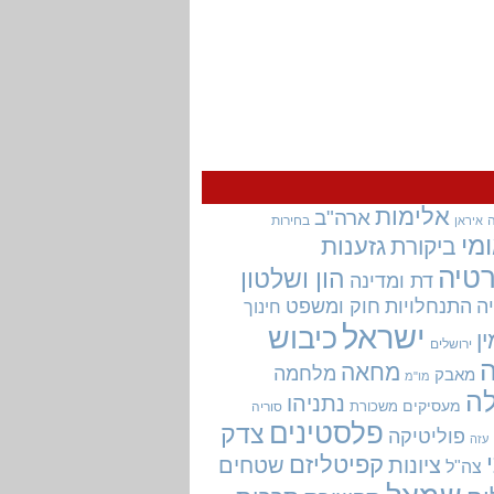
אלימות
ארה"ב
בחירות
איראן
מי
גזענות
ביקורת
טיה
הון ושלטון
דת ומדינה
ה
התנחלויות
חוק ומשפט
חינוך
ישראל
כיבוש
ין
ירושלים
מחאה
מלחמה
מאבק
מו"מ
ה
נתניהו
מעסיקים
משכורת
סוריה
פלסטינים
צדק
פוליטיקה
עזה
קפיטליזם
ציונות
שטחים
צה"ל