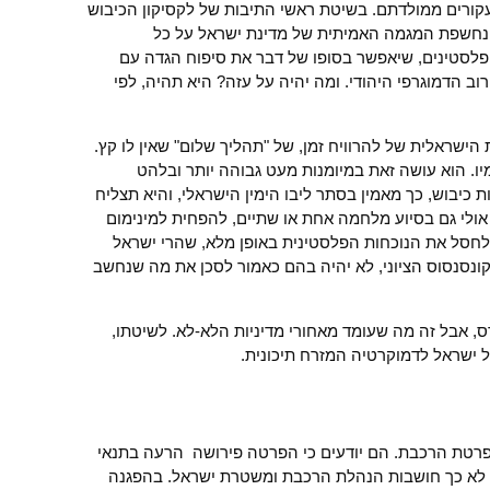
קורים ממולדתם. בשיטת ראשי התיבות של לקסיקון הכיבוש
 נחשפת המגמה האמיתית של מדינת ישראל על כל
נספר שקט של פלסטינים, שיאפשר בסופו של דבר את סיפוח הגדה עם
ב הדמוגרפי היהודי. ומה יהיה על עזה? היא תהיה, לפי
הישראלית של להרוויח זמן, של "תהליך שלום" שאין לו קץ.
יו. הוא עושה זאת במיומנות מעט גבוהה יותר ובלהט
לוגי משיחי. תנו לישראל עוד 44 שנות כיבוש, כך מאמין בסתר ליבו הימין הישראלי, והיא תצליח
אולי גם בסיוע מלחמה אחת או שתיים, להפחית למינימום
 לחסל את הנוכחות הפלסטינית באופן מלא, שהרי ישראל
הקונסנסוס הציוני, לא יהיה בהם כאמור לסכן את מה שנחשב
ס, אבל זה מה שעומד מאחורי מדיניות הלא-לא. לשיטתו,
ל ישראל לדמוקרטיה המזרח תיכונית.
פרטת הרכבת. הם יודעים כי הפרטה פירושה הרעה בתנאי
. לא כך חושבות הנהלת הרכבת ומשטרת ישראל. בהפגנה