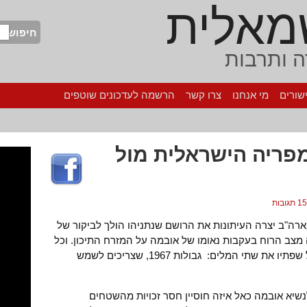
מאלית
חיפוש
 ותרבות
שורים
מי אנחנו
צרו קשר
הרשמה לעדכונים שוטפים
פריה הישראלית מול
15 תגובות
ה"ב יצרה העיתונות את הרושם שנתניהו הולך לביקור של
 מצב הרוח בעקבות נאומו של אובמה על המזרח התיכון. וכל
כך למה? משום שהנשיא העז להעלות על שפתיו את שתי המלים: גבולות 1967, שצריכים לשמש
שיא אובמה כאל איזה חוסיין חסר זכויות מהשטחים