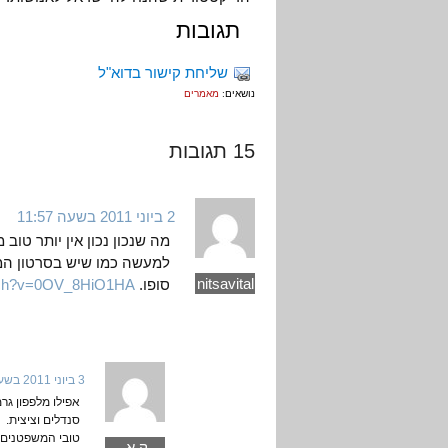
תגובות
שליחת קישור בדוא"ל
נושאים:
מאמרים
15 תגובות
2 ביוני 2011 בשעה 11:57
מה שנכון נכון אין יותר ט
למעשה כמו שיש בסרטון המצ
nitsavital
סופו.
atch?v=0OV_8HiO1HA
3 ביוני 2011 בשעה 17:41
אפילו מלפפון גרמ
סנדלים וציצית.
טובי המשפטנים ה
ק.א.