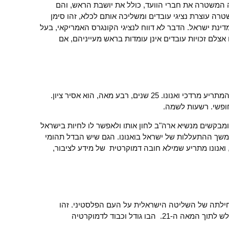
 המשטרה את חברי הוועד, כולל את יושבת הראש, והם
רה עוצרת נציגי עובדים ומשליכה אותם לכלא, זהו סימן
דינת ישראל. הדבר לא דווח לנציגי הקונגרס האמריקאי, בעל
 אצלם זכויות עובדים אינן עומדות בראש מעייניהם, אם
ממשלת ישראל חידשה את ההגבלות על המתריע מרדכי ואנונו. 25 שנים, רבע מאה, הוא אסיר ציון.
חופשי. רשעות לשמה.
ומבקשים מנשיא ארה"ב לחון אותו ולאפשר לו לחיות בישראל
המשך ההתעללות של ישראל בואנונו. הגם שיש הבדל תהומי
 ואנונו מתריע שמילא חובה דמוקרטית של מידע לציבור,
 ימים נציין בפעם ה-44 את תחילתה של השליטה הישראלית על העם הפלסטיני. זהו
הכיבוש הארוך ביותר של המאה ה-20 שגלש לתוך המאה ה-21. הבו גודל וכבוד לדמוקרטיה