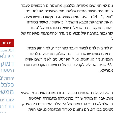
אלפי פלסטינים לא חמושים מסוריה, מלבנון, מהשטחים הכבושים לעבר
. זה היה מצעד החיים שלהם. מול הצועדים הפלסטינים
ניצב הצבא הישראלי, והתוצאה לפי עיתון "הארץ" – 14 הרוגים ומאות פצועים. התקשורת הישראלית
ה את התנהגות הצבא הישראלי כ"איפוק". כאשר בסוריה
שרות ביום אחד, התקשורת הישראלית יוצאת בכותרות על "טבח
ספר גבוה בהרבה של פצועים מוגדר "כהתנהגות מאופקת של
.
תגיות
 ליד בית לחם לצעוד לעבר כפר זכריה, לא רחוק מבית
J14
אובמה
 את רכושם שנשדד בידי בני עוולה, הם יכולים לחזור
בינלאו
רומניה, מרוקו, תוניס. ואילו הפלסטינים לא מורשים אפילו
דמוקר
לבקר בכפרים ובערים שבהם חיו אך לפני 63 שנים, וגם לא לקבל פיצוי על רכושם. דמוקרטיה נוסח
היסטורי
אמריקאי.
ימ
יהדות
כלכלה
ממשל
ודה של כלכלת השטחים הכבושים. זו תמונה מזויפת. מי שיגיע
ות, אבל זה מוליך שולל. ברמאללה מתגוררת האליטה
עובדים
צגת. אלמלא כספי התרומות של הקהילה האירופית כל העסק
חברתי
נים בכי רע. הם נתונים לטרור המתנחלים. עצי הזית