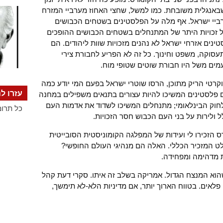
שבאנגלית משובחת. כמו למשל, שחצי האחוז מערביי המזרח
ערביי ישראל. אף מלה על הפלסטינים בשטחים הכבושים
ל זכויות היתר של המתנחלים בשטחים הכבושים ההופכים
ים אזרחי ישראל לא נהנים מזכויות שוות ליהודים. הם
תעסוקה, משפט וחינוך. כל זה לא הפריע לחבורת צירי
מים משל היו חבורת שוטים שטופי מוח.
רטי הריק מתוכן, הרסו שוטרי ישראל בפעם המי יודע כמה
עזרו לנ
ם פלסטינים המשיכו להיות עצורים בתנאים משפילים במחנה
חוק הבינלאומי; מתנחלים המשיכו לשדוד את אדמות העם
כל תרומ
 ולירות על בני העם הכבוש חסר הזכויות.
ס הזכירו לי ועידות של המפלגה הקומוניסטית הסובייטית
ט המזכיר הכללי. האלה הם מנהיגי העולם החופשי?
 מדהימה ומפחידה.
הוא המנצח הגדול. אמריקה בשלב זה איתו. סקרי דעת קהל
פלאים. בטווח הארוך יותר, אם מדיניות הלא-לא תימשך,