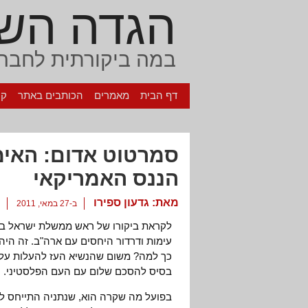
הגדה הש
במה ביקורתית לחברה
דף הבית
מאמרים
הכותבים באתר
קי
סמרטוט אדום: האימ
הננס האמריקאי
מאת:
גדעון ספירו
ב-27 במאי, 2011
לקראת ביקורו של ראש ממשלת ישראל באר
עימות ודרדור היחסים עם ארה"ב. זה היה
בסיס להסכם שלום עם העם הפלסטיני.
בפועל מה שקרה הוא, שנתניה התייחס לנ