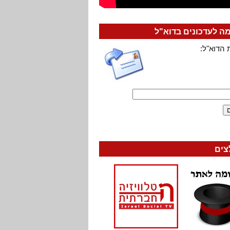
 לעדכונים בדוא"ל
 הדוא"ל:
צים