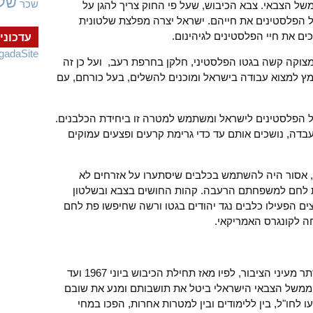
של
שכר
של הצבאי. צבא הכיבוש, שעל פי החוק צריך להגן על
 הפלסטינים את חייהם. ישראל יצרה מפלצת שלטונית
ים את חיי הפלסטינים לגיהינום.
עדכוני
gadaSite
צוקה קשה בגטו הפלסטיני, חלקן בחרפת רעב, ועל כן זה
ץ למצוא עבודה בישראל ומוכנים להשלים, בעל כורחם, עם
 הפלסטינים לישראל ומשתמש למטרה זו ביחידת הכלבנים.
דה, נושכים אותם עד כדי גרימת קרעים ופצעים עמוקים
, אסור היה להשתמש בכלבים שיסתערו על אזרחים לא
ת לחם למשפחתם הרעבה. קהות החושים בצבא ובשלטון
ם הפעילו כלבים נגד יהודים בגטו ורשה שחיפשו פת לחם
ה לקונגרס האמריקאי.
עיתון "הארץ" חשף לאחרונה מידע, שהוסתר מעיני הציבור, לפיו מאז תחילת הכיבוש ביוני 1967 ועד
 הקודמת, הממשל הצבאי הישראלי ביטל את תושבותם ומנע את שובם
נסעו לחו"ל, בין ללימודים ובין למטרות אחרות, הפכו במחי