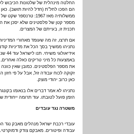
החלטה מינהלית של שלטונות הכיבוש לע
הם הפכו לחל"ת (חדל להיות תושב). כאן
ממשלותיה מאז 1967: טר
מספר קטן של פלסטינים שלא יסכן את הרו
תכנית זו, בעייתם של המצרים.
אם תרצו, זה מה שעומד מאחורי המדיניות 
נתניהו ממשיך בסך הכל את מדיניות קודמ
אידיאו
באמצעות כל מיני טריקים כאלה ואחרים, 
את מספר הפלסטינים. כמובן שאין כוונה
זקוקה לכוח עבודה זול, אבל על פי חזון 
כאן כרוב יהודי מוצק.
נתניהו לא אמר דברים אלו בנאומו בקונגר
הזמן פועל לטובתו. עוד תרומה ייחודית ש
משטרה נגד עובדים
עובדי רכבת ישראל מנהלים מאבק נגד ה
עבודה ופיטורים. מאבקם צודק ודמוקרטי