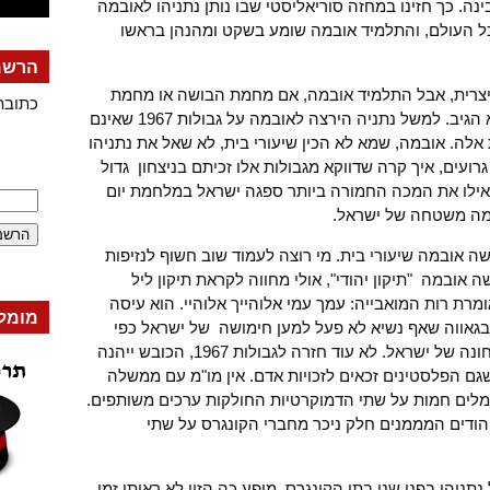
ה. כך חזינו במחזה סוריאליסטי שבו נותן נתניהו לאובמה
 כל העולם, והתלמיד אובמה שומע בשקט ומהנהן בראשו
הרשמה
ויצרית, אבל התלמיד אובמה, אם מחמת הבושה או מחמת
כתובת
האימה ממנהיג האימפריה הישראלית, לא הגיב. למשל נתניה הירצה לאובמה על גבולות 1967 שאינם
ת אלה. אובמה, שמא לא הכין שיעורי בית, לא שאל את נתניהו
ים, איך קרה שדווקא מגבולות אלו זכיתם בניצחון גדול
אילו את המכה החמורה ביותר ספגה ישראל במלחמת יום
כמה משטחה של ישראל.
 אובמה שיעורי בית. מי רוצה לעמוד שוב חשוף לנזיפות
ה אובמה "תיקון יהודי", אולי מחווה לקראת תיקון ליל
מרת רות המואבייה: עמך עמי אלוהייך אלוהיי. הוא עיסה
מומל
 בגאווה שאף נשיא לא פעל למען חימושה של ישראל כפי
שהוא עשה. ארה"ב תמיד תשמור על ביטחונה של ישראל. לא עוד חזרה לגבולות 1967, הכובש ייהנה
שגם הפלסטינים זכאים לזכויות אדם. אין מו"מ עם ממשלה
מלים חמות על שתי הדמוקרטיות החולקות ערכים משותפים.
יהודים המממנים חלק ניכר מחברי הקונגרס על שתי
ניהו בפני שני בתי הקונגרס. מופע כה הזוי לא ראיתי זמן