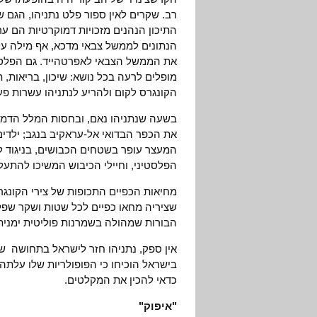
רב. שקרים לאין ספור פלט נתניהו, הגם 
התיכון הנהנים מזכויות דמוקרטיות הם 
הנתונים לממשל צבאי מדכא, אף מילה ע
את הממשל הצבאי לאפרטהייד. גם הפלסטינ
מופלים לרעה בכל נושא: שיכון, בריאות, 
הקונגרס לקום ולהריע לנתניהו עשרות פע
בשעה שנתניהו נאם, ובחסות המלל הדמוק
את הכפר הבדואי אל-עראקיב בנגב; ילדי
המעצר עופר בשטחים הכבושים, בניגוד ל
הפלסטיני, וחיילי הכיבוש המשיכו להתעלל
מחיאות הכפיים התכופות של צירי הקונגר
שציריה מחאו כפיים לכל שטות ושקר שפל
הבורות שמהולה בשמרנות פוליטית ימנית
אין ספק, נתניהו חזר לישראל בתחושה ש
בישראל הוכיחו כי הפופולריות שלו עלתה 
כדאי להכין את המקלטים.
"איפוק"