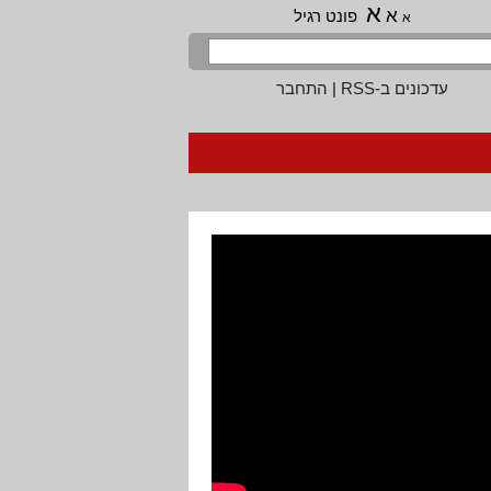
א
א
פונט רגיל
א
עדכונים ב-RSS
|
התחבר