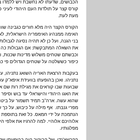
הכבושים, שדעתו לא נחשבת ויש ללמדו בינ
קורס קצר על תולדות העם היהודי לעיני
מעת לעת.
הקורס הקצר היה מלא חורים כגבינה שו
בני הגנה, ועל כן לא תהיה נסיגה לגבולו
את השאלה המתבקשת: אם הגבולות כה גרוע
וכבשתם שטחים משלוש מדינות שכנות, ו
כיפור כששלטה על שטחים הגדולים פי 
בעקבות הרצאת האריה השואג נתניהו, עשה
נתניהו. ואכן בהופעתו בוועידת איפא"ק עש
שבועות שבו קוראים את מגילת רות שם או
את האגו היהודי והישראלי עד בוש וסיפר
מפרי גנבתו. אף מילה על כיבוש, על כך 
הנתמכת על ידי חמאס. כל זאת בתוספת 
אלוהיכם אלוהיי. למה להרגיז את אלפי ה
מפלגותיו.
הקרשצ'נדו של הביקור היה בהופעתו של נת