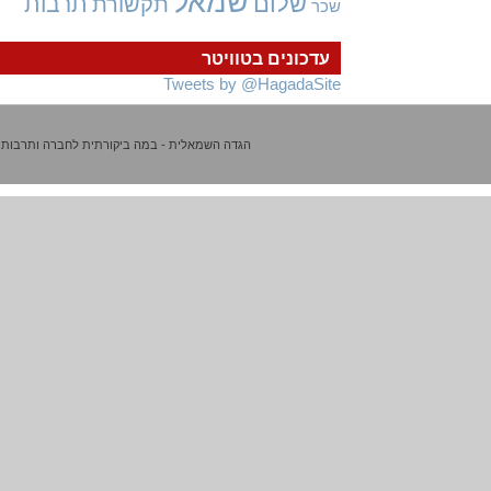
שמאל
שלום
תרבות
תקשורת
שכר
עדכונים בטוויטר
Tweets by @HagadaSite
הגדה השמאלית - במה ביקורתית לחברה ותרבות