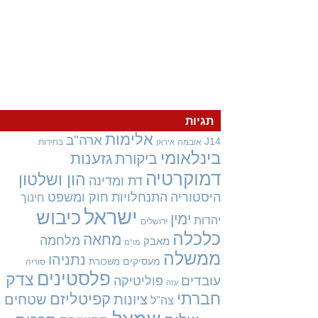
תגיות
אלימות
ארה"ב
J14
אובמה
בחירות
איראן
בינלאומי
גזענות
ביקורת
דמוקרטיה
הון ושלטון
דת ומדינה
היסטוריה
התנחלויות
חוק ומשפט
חינוך
ישראל
כיבוש
ימין
יהדות
ירושלים
כלכלה
מחאה
מלחמה
מאבק
מו"מ
ממשלה
נתניהו
מעסיקים
משכורת
סוריה
פלסטינים
צדק
עובדים
פוליטיקה
עזה
חברתי
קפיטליזם
ציונות
שטחים
צה"ל