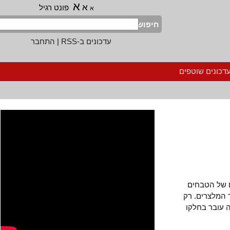
א
א
פונט רגיל
א
חיפוש
עדכונים ב-RSS
|
התחבר
נים שוטפים
כרם של הטבחים
לצרים. רק
ובר בחלקו