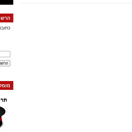
הרשמה
כתובת
מומל