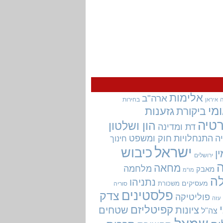
אלימות
ארה"ב
בחירות
איראן
מי
גזענות
ביקורת
טיה
הון ושלטון
דת ומדינה
ה
התנחלויות
חוק ומשפט
חינוך
ישראל
כיבוש
ין
ירושלים
מחאה
מלחמה
מאבק
מו"מ
ה
נתניהו
מעסיקים
משכורת
סוריה
פלסטינים
צדק
פוליטיקה
עזה
קפיטליזם
ציונות
שטחים
צה"ל