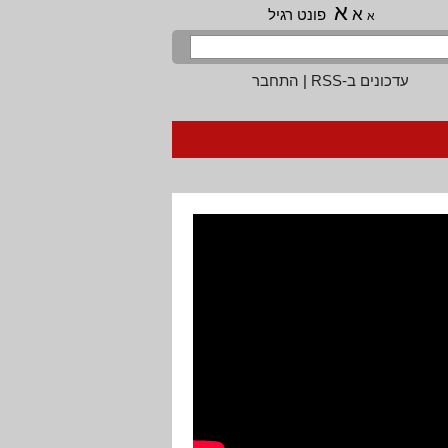
א
א
פונט רגיל
א
עדכונים ב-RSS
|
התחבר