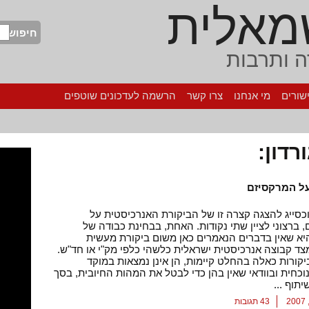
מאלית
חיפוש
 ותרבות
שורים
מי אנחנו
צרו קשר
הרשמה לעדכונים שוטפים
רדון:
על המרקסיזם
סייג להצגה קצרה זו של הביקורת האנרכיסטית על
 ברצוני לציין שתי נקודות. האחת, בבחינת כבודה של
יא שאין בדברים הנאמרים כאן משום ביקורת מעשית
צד קבוצה אנרכיסטית ישראלית כלשהי כלפי מק"י או חד"ש.
קורות כאלה בהחלט קיימות, הן אינן נמצאות במוקד
כחית ובוודאי שאין בהן כדי לבטל את המהות החיובית, בסך
תוף ...
43 תגובות