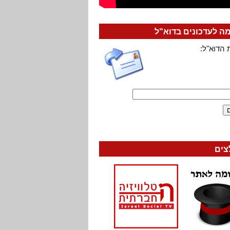
 לעדכונים בדוא"ל
 הדוא"ל:
צים