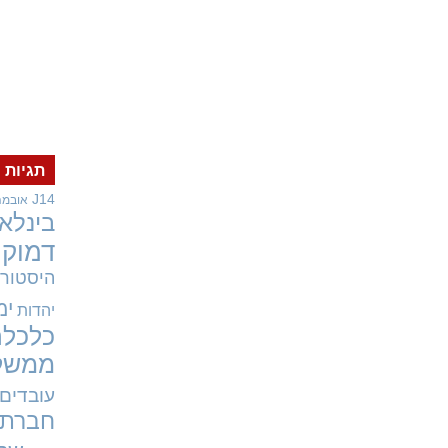
תגיות
J14
אובמה
בינלאו
דמוקר
היסטורי
ימ
יהדות
כלכלה
ממשל
עובדים
חברתי