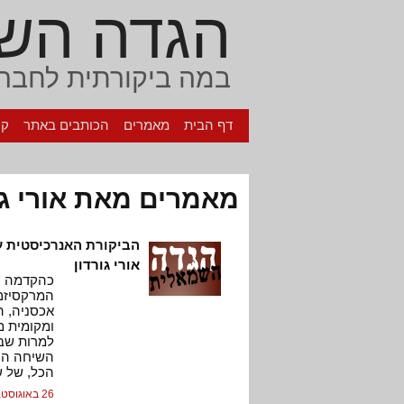
הגדה הש
במה ביקורתית לחברה
דף הבית
מאמרים
הכותבים באתר
קי
מאמרים מאת אורי גו
הביקורת האנרכיסטית 
אורי גורדון
כהקדמה וכ
המרקסיזם,
אכסניה, ה
ומקומית מ
למרות שבי
השיחה הנו
הכל, של שי
26 באוגוסט, 2007