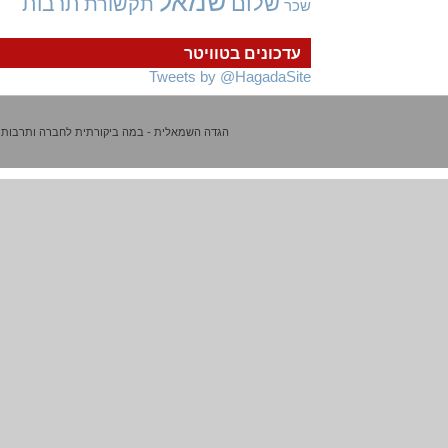
שמאל
שלום
תרבות
תקשורת
שכר
עדכונים בטוויטר
Tweets by @HagadaSite
הגדה השמאלית - במה ביקורתית לחברה ותרבות