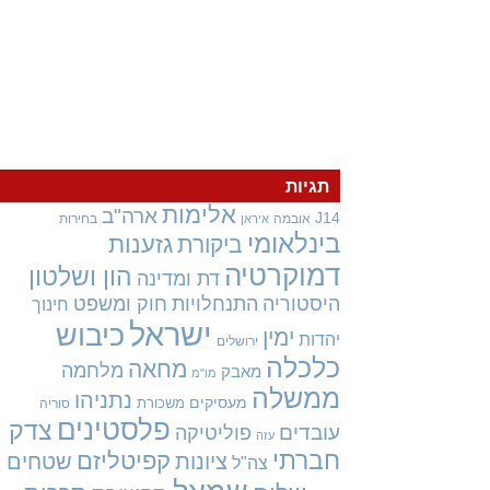
תגיות
אלימות
ארה"ב
J14
אובמה
בחירות
איראן
בינלאומי
גזענות
ביקורת
דמוקרטיה
הון ושלטון
דת ומדינה
היסטוריה
התנחלויות
חוק ומשפט
חינוך
ישראל
כיבוש
ימין
יהדות
ירושלים
כלכלה
מחאה
מלחמה
מאבק
מו"מ
ממשלה
נתניהו
מעסיקים
משכורת
סוריה
פלסטינים
צדק
עובדים
פוליטיקה
עזה
חברתי
קפיטליזם
ציונות
שטחים
צה"ל