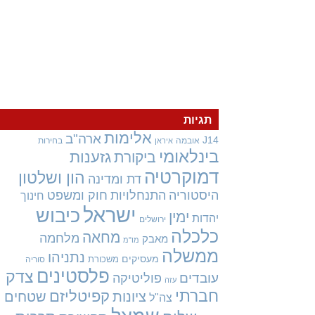
תגיות
אלימות
ארה"ב
J14
אובמה
בחירות
איראן
בינלאומי
גזענות
ביקורת
דמוקרטיה
הון ושלטון
דת ומדינה
היסטוריה
התנחלויות
חוק ומשפט
חינוך
ישראל
כיבוש
ימין
יהדות
ירושלים
כלכלה
מחאה
מלחמה
מאבק
מו"מ
ממשלה
נתניהו
מעסיקים
משכורת
סוריה
פלסטינים
צדק
עובדים
פוליטיקה
עזה
חברתי
קפיטליזם
ציונות
שטחים
צה"ל