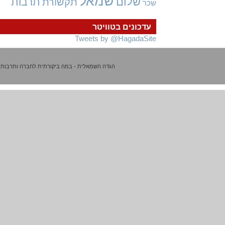
שמאל
שלום
תרבות
תקשורת
שכר
עדכונים בטוויטר
Tweets by @HagadaSite
הגדה השמאלית - במה ביקורתית לחברה ותרבות