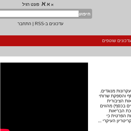
א
א
פונט רגיל
א
חיפוש
עדכונים ב-RSS
|
התחבר
נים שוטפים
נות מנוגדים.
הספקת שרותי
הציבורית
כסף) מהווים
הבריאות
הפרטית כי
ון העיקרי ...