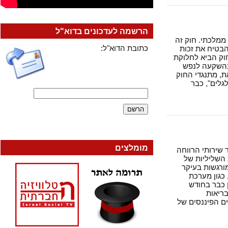
הרשמה לעדכונים בדוא"ל
יאות ממלכתי. חוק זה
כתובת הדוא"ל:
טיח את זכות
ק הביא לחלוקת
שקעה לנפש
מתנגדי החוק
ם", כבר
מומלצים
ותי הרווחה
ליליות של
גשות בעיקר
ן מערכת
ון Business Week ציין כבר בחודש
אות
פיננסים של