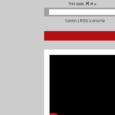
א
א
פונט רגיל
א
עדכונים ב-RSS
|
התחבר