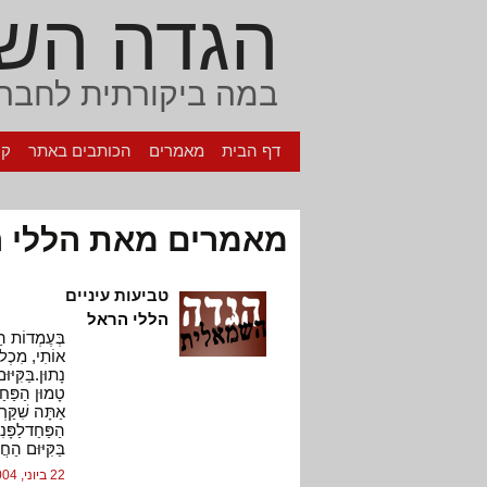
הגדה הש
במה ביקורתית לחברה
דף הבית
מאמרים
הכותבים באתר
קי
מאמרים מאת הללי ה
טביעות עיניים
הללי הראל
בְּעֶמְדוֹת הַש
אוֹתִי, מִכְלוֹ
נָתוּן.בַּקִּיּ
טָמוּן הַפַּחַד
אַתָּה שִׁקַּרְ
הַפַּחַדלַפָּנִ
בַּקִּיּוּם הַח
22 ביוני, 2004