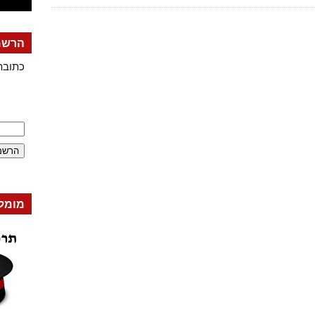
הרשמה
כתובת
מומל