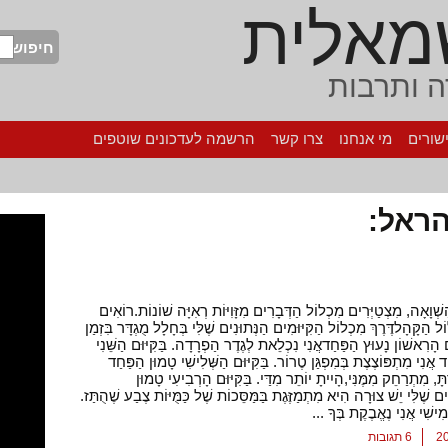
מאלית
חיפוש
 ותרבות
שורים
מי אנחנו
צרו קשר
הרשמה לעדכונים שוטפים
ראל:
ְׁוָאָה, מִצְטַיְּרִים מִכְלוֹל הַדְּבָרִים מִזָּוִיּוֹת רְאִיָּה שׁוֹנוֹת.רוֹאִים
ל הַקָּהָלדֶּרֶךְ מִכְלוֹל הַקִּיּוּמִים הַנְּתוּנִים שֶׁלִּי בְּחָלָל מֻגְדָּר בִּזְמַן
וּם הָרִאשׁוֹן נָעוּץ הַפַּחַדאֲנִי נִכְלֵאת לְגֶדֶר הַפְרָדָה. בַּקִּיּוּם הַשֵּׁנִי
 אֲנִי מִתְפּוֹצֶצֶת בְּמִפְגַּן טֶרוֹר. בַּקִּיּוּם הַשְּׁלִישִׁי טָמוּן הַפַּחַד
תָּ, מִתְרַחֵק מִמֶּנִּי,הָיִיתָ יוֹתֵר מִדַּי. בַּקִּיּוּם הָרְבִיעִי טָמוּן
ים שֶׁלִּי יֵשׁ צוּרָה הִיא מִתְמַזֶּגֶת בַּמַּסֵּכוֹת שֶׁל כַּמֻּיּוֹת צֶבַע שֶׁהֻתַּז.
ֲמִישִׁי אֲנִי נֶאֱבֶקֶת בְּךָ ...
6 תגובות