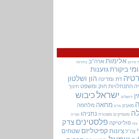
אלימות
ארה"ב
בחירות
איראן
מי
גזענות
ביקורת
טיה
הון ושלטון
דת ומדינה
ה
התנחלויות
חוק ומשפט
חינוך
ישראל
כיבוש
ין
ירושלים
מחאה
מלחמה
מאבק
מו"מ
ה
נתניהו
מעסיקים
משכורת
סוריה
פלסטינים
צדק
פוליטיקה
עזה
קפיטליזם
ציונות
שטחים
צה"ל