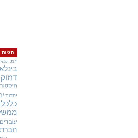
תגיות
J14
אובמה
בינלאו
דמוקר
היסטורי
ימ
יהדות
כלכלה
ממשל
עובדים
חברתי