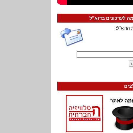
 לעדכונים בדוא"ל
 הדוא"ל:
צים