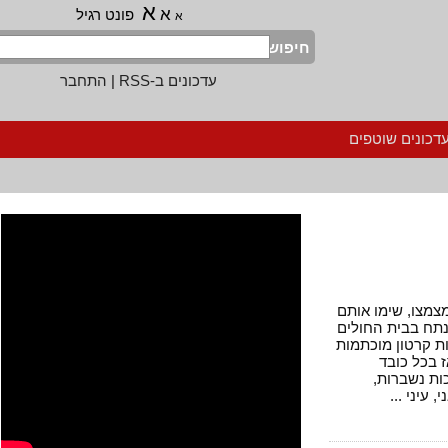
א
א
פונט רגיל
א
חיפוש
עדכונים ב-RSS
|
התחבר
נים שוטפים
צו, שימו אותם
 בבית החולים
רטון מוכתמות
ל כובד
נשברות,
י ...