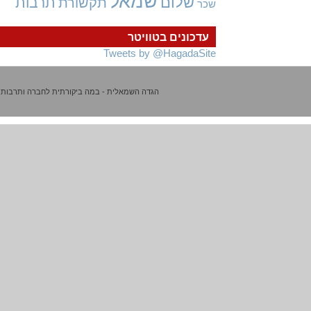
שמאל
שלום
תרבות
תקשורת
שכר
עדכונים בטוויטר
Tweets by @HagadaSite
הגדה השמאלית - במה ביקורתית לחברה ותרבות