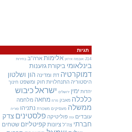
תגיות
אלימות
ארה"ב
J14
אובמה
בחירות
איראן
בינלאומי
גזענות
ביקורת
דמוקרטיה
הון ושלטון
דת ומדינה
היסטוריה
התנחלויות
חוק ומשפט
חינוך
ישראל
כיבוש
ימין
יהדות
ירושלים
כלכלה
מחאה
מלחמה
מאבק
מו"מ
ממשלה
נתניהו
מעסיקים
משכורת
סוריה
פלסטינים
צדק
עובדים
פוליטיקה
עזה
חברתי
קפיטליזם
ציונות
שטחים
צה"ל