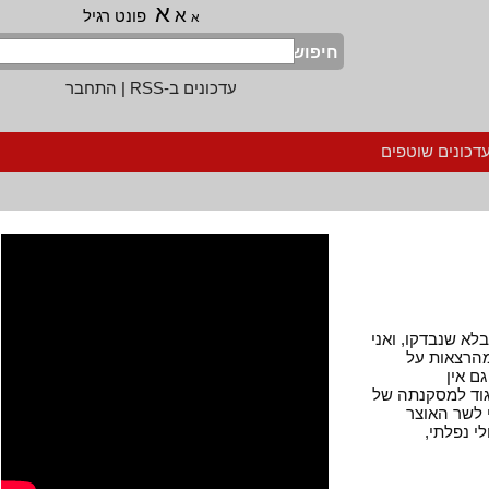
א
א
פונט רגיל
א
חיפוש
עדכונים ב-RSS
|
התחבר
נים שוטפים
שנבדקו, ואני
צאות על
ין
ד למסקנתה של
הגשתי לשר האוצר
נפלתי,