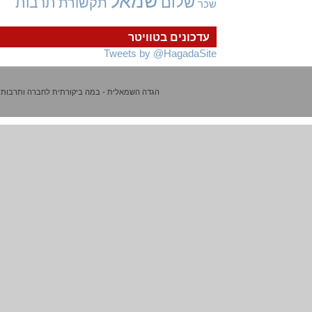
שמאל
שלום
תרבות
תקשורת
שכר
עדכונים בטוויטר
Tweets by @HagadaSite
הגדה השמאלית - במה ביקורתית לחברה ותרבות