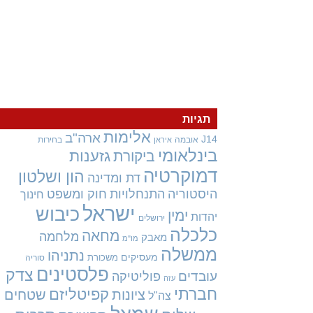
תגיות
אלימות
ארה"ב
J14
אובמה
בחירות
איראן
בינלאומי
גזענות
ביקורת
דמוקרטיה
הון ושלטון
דת ומדינה
היסטוריה
התנחלויות
חוק ומשפט
חינוך
ישראל
כיבוש
ימין
יהדות
ירושלים
כלכלה
מחאה
מלחמה
מאבק
מו"מ
ממשלה
נתניהו
מעסיקים
משכורת
סוריה
פלסטינים
צדק
עובדים
פוליטיקה
עזה
חברתי
קפיטליזם
ציונות
שטחים
צה"ל