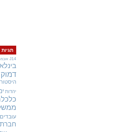
תגיות
J14
אובמה
בינלאו
דמוקר
היסטורי
ימ
יהדות
כלכלה
ממשל
עובדים
חברתי