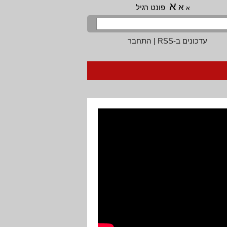
א
א
פונט רגיל
א
עדכונים ב-RSS
|
התחבר