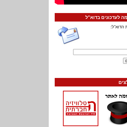
 לעדכונים בדוא"ל
 הדוא"ל:
צים