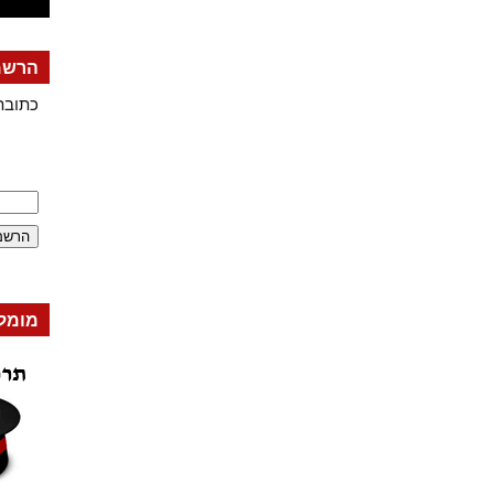
הרשמה
כתובת
מומל