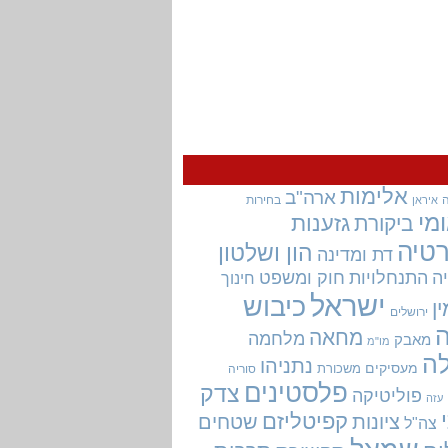
אלימות
ארה"ב
בחירות
איראן
מי
גזענות
ביקורת
טיה
הון ושלטון
דת ומדינה
ה
התנחלויות
חוק ומשפט
חינוך
ישראל
כיבוש
ין
ירושלים
מחאה
מלחמה
מאבק
מו"מ
ה
נתניהו
מעסיקים
משכורת
סוריה
פלסטינים
צדק
פוליטיקה
עזה
קפיטליזם
ציונות
שטחים
צה"ל