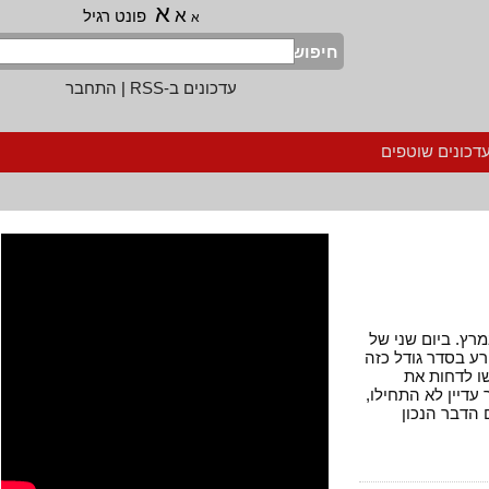
א
א
פונט רגיל
א
חיפוש
עדכונים ב-RSS
|
התחבר
נים שוטפים
ויה היתה אמורה להתקיים ב-26 במרץ. ביום שני של
בסדר גודל כזה
לדחות את
ין לא התחילו,
בר הנכון