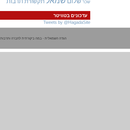
שמאל
שלום
תרבות
תקשורת
שכר
עדכונים בטוויטר
Tweets by @HagadaSite
הגדה השמאלית - במה ביקורתית לחברה ותרבות