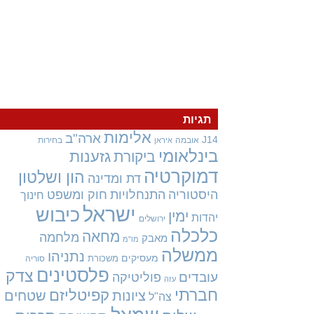
תגיות
אלימות
ארה"ב
J14
אובמה
בחירות
איראן
בינלאומי
גזענות
ביקורת
דמוקרטיה
הון ושלטון
דת ומדינה
היסטוריה
התנחלויות
חוק ומשפט
חינוך
ישראל
כיבוש
ימין
יהדות
ירושלים
כלכלה
מחאה
מלחמה
מאבק
מו"מ
ממשלה
נתניהו
מעסיקים
משכורת
סוריה
פלסטינים
צדק
עובדים
פוליטיקה
עזה
חברתי
קפיטליזם
ציונות
שטחים
צה"ל