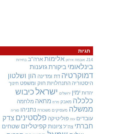
תגיות
אלימות
ארה"ב
J14
אובמה
בחירות
איראן
בינלאומי
גזענות
ביקורת
דמוקרטיה
הון ושלטון
דת ומדינה
היסטוריה
התנחלויות
חוק ומשפט
חינוך
ישראל
כיבוש
ימין
יהדות
ירושלים
כלכלה
מחאה
מלחמה
מאבק
מו"מ
ממשלה
נתניהו
מעסיקים
משכורת
סוריה
פלסטינים
צדק
עובדים
פוליטיקה
עזה
חברתי
קפיטליזם
ציונות
שטחים
צה"ל