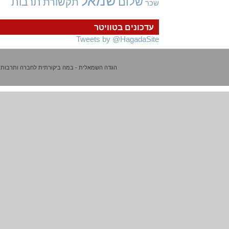
שמאל
שלום
תרבות
תקשורת
שכר
עדכונים בטוויטר
Tweets by @HagadaSite
הגדה השמאלית - במה ביקורתית לחברה ותרבות