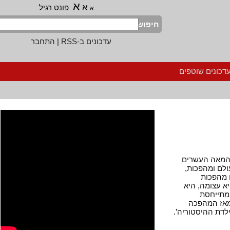
א
א
פונט רגיל
א
חיפוש
עדכונים ב-RSS
|
התחבר
נים שוטפים
אה העשרים
 ומהפכות,
הפכות
צומה, היא
ייחסת
 המהפכה
 ההיסטוריה’.