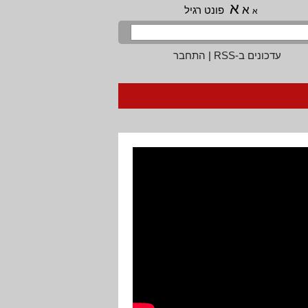
א
א
פונט רגיל
א
עדכונים ב-RSS
|
התחבר