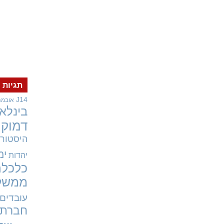
תגיות
J14
אובמה
בינלאו
דמוקר
היסטורי
ימ
יהדות
כלכלה
ממשל
עובדים
חברתי