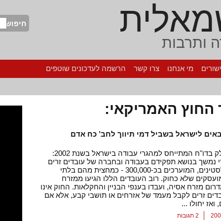
מאלית
חיפוש
 ותרבות
שורים
מי אנחנו
צרו קשר
הרשמה לעדכונים שוטפים
החוץ האמריקאי:
באים לישראל בשביל דמי תיווך לחב’ כח אדם
מתוך החלק בדו"ח המתייחס למהגרי עבודה בישראל בשנת 2002:
ורי נמשך בנושא תפקידם בעבודה ובחברה של עובדים זרים
שאינם פלסטינים, המוערכים בכ-300,000 - כמחצית מהם בלתי
ועסקים שלא כחוק. רוב העובדים הללו הגיעו ממזרח
דרום מזרח אסיה, ועבדו בענפי הבניין והחקלאות. החוק אינו
דים זרים לקבל מעמד של אזרחים או תושבי קבע, אלא אם
ואז יחולו ...
2 תגובות