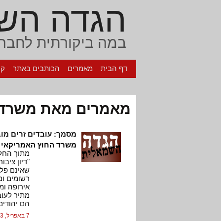
הגדה הש
במה ביקורתית לחברה
דף הבית
מאמרים
הכותבים באתר
קי
מאמרים מאת משרד 
מסמך: עובדים זרים מו
משרד החוץ האמריקאי
"דיון ציב
רשומים ומ
אירופה ומ
מתיר לעוב
הם יהודים, 
7 באפריל, 2003