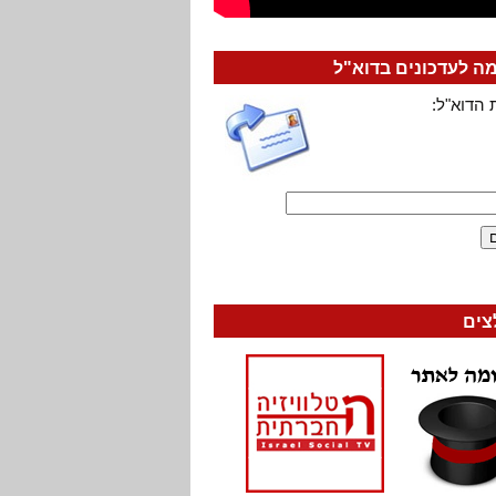
 לעדכונים בדוא"ל
 הדוא"ל:
צים