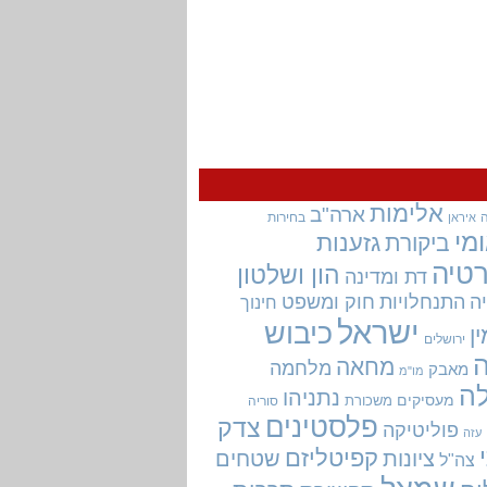
אלימות
ארה"ב
בחירות
איראן
מי
גזענות
ביקורת
טיה
הון ושלטון
דת ומדינה
ה
התנחלויות
חוק ומשפט
חינוך
ישראל
כיבוש
ין
ירושלים
מחאה
מלחמה
מאבק
מו"מ
ה
נתניהו
מעסיקים
משכורת
סוריה
פלסטינים
צדק
פוליטיקה
עזה
קפיטליזם
ציונות
שטחים
צה"ל