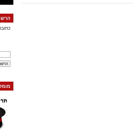
הרשמה
כתובת
מומל