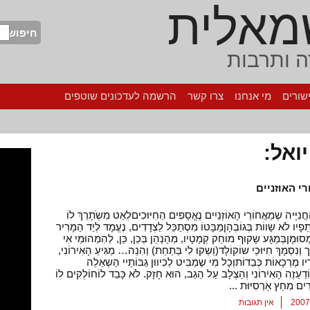
מאלית
חיפוש
 ותרבות
שורים
מי אנחנו
צרו קשר
הרשמה לעדכונים שוטפים
ואל:
י האוזניים
ַחֲנִיָּיה שֶמֵאֲחוֹרֵי הָאוֹזְנַיִים נֶאֱסָפִים הַחִיּוּכִיםלְאַט מִשְֹתָרֵךְ לוֹ
תֵפָיו לֹא שָווֹת בְּגוֹבְהָןמַבָּטוֹ מִסְתַכֵּל לַצְדָדִים, נֶעֱמָד לְיַד הַמָרִיר
סוּמָןבְּמַגָּע שָקוּף מוֹחֵק קְמָטָיו, מְהַנְהֵן בְּכֵן, כֵּן, לְהִמְהוּמֵי אִי
וְנִסְמָךְ חִיּוּכֵי שוֹקוֹלָד(וְשְקוּ לִי בַּתַחַת) וְהִנֵה… מַגִּיעַ הָאִירוֹנִי,
ו מֶרְכָאוֹת כְּבֵדוֹתוְכָל מִי שֶמַבִּיט לְכִיווּן גַבּוֹתֵיי הַשְאֵלֵה
דֵעַזֶה הָאִירוֹנִי וְהַצְלָב עַל הַגַב, הוּא חָזָק. לֹא כָּבֵד לוֹחוֹלְקִים לוֹ
ָרִים מִחֵץ אַרְסִיּוּת ...
אין תגובות