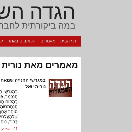
הגדה הש
במה ביקורתית לחברה
דף הבית
מאמרים
הכותבים באתר
קי
מאמרים מאת נורית י
במגרשי החנייה שמאחור
נורית יואל
בְּמִגְרְשֵי ה
הַנִכְמָר, כְּ
בַּמָקוֹם הַמְ
הַנַחַתסוֹמֵך 
סוֹחֵב אַחֲרָי
שֶלְמַעֲלָהיוֹ
כָּבוֹד, נִזְה
21 באפריל, 2007