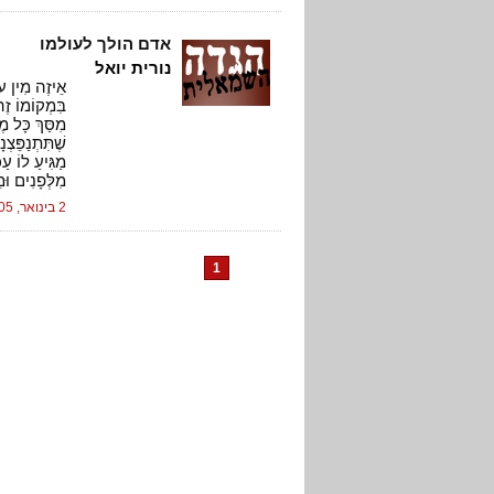
אדם הולך לעולמו
נורית יואל
אֵיזֶה מִין עו
בִּמְקוֹמוֹ זֶ
מִסַּךְ כָּל מֶ
שֶׁתִּתְנַפֵּצְ
מַגִּיעַ לוֹ עַ
מִלְּפָנִים וּ
2 בינואר, 2005
1