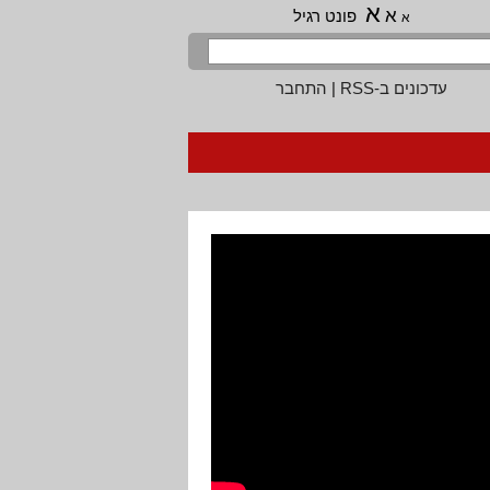
א
א
פונט רגיל
א
עדכונים ב-RSS
|
התחבר