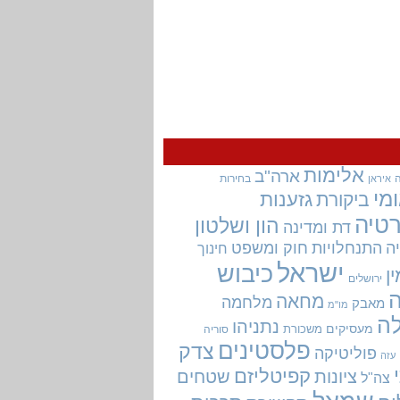
אלימות
ארה"ב
בחירות
איראן
מי
גזענות
ביקורת
טיה
הון ושלטון
דת ומדינה
ה
התנחלויות
חוק ומשפט
חינוך
ישראל
כיבוש
ין
ירושלים
מחאה
מלחמה
מאבק
מו"מ
ה
נתניהו
מעסיקים
משכורת
סוריה
פלסטינים
צדק
פוליטיקה
עזה
קפיטליזם
ציונות
שטחים
צה"ל