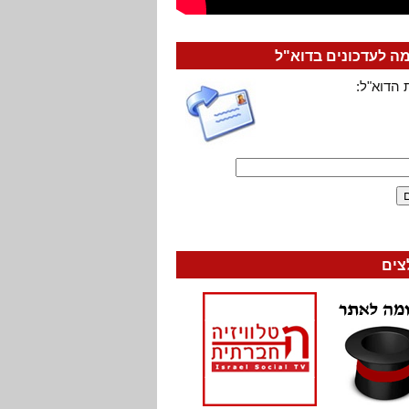
 לעדכונים בדוא"ל
 הדוא"ל:
צים