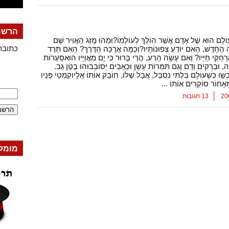
הרשמה
ֹלָם הוּא שֶׁל אָדָם אֲשֶׁר הוֹלֵךְ לְעוֹלָמוֹ?וּמַהוּ מֶזֶג הָאֲוִיר שָׁם
כתובת
ה הֶחָדָשׁ, הַאִם יוֹדֵעַ צְפוּנוֹתָיו?וְכַמָּה אֲרֻכָּה הַדֶּרֶךְ? הַאִם תֵּרֵד
רְחַקֵּי חַיָּיו? וְאִם עָשָׂה הָרַע, הֲרֵי בָּרוּר כִּי יָם מַאֲוַיָּיו הוּאסְעָרוֹת
נָה, וּבְרָקִים וְדָם וְגַם תִּמְּרוֹת עָשָׁן וּכְאֵבִים יְסוֹבְבוּהוּ בֶּטֶן גַּב.
כְשָׁו כְּשֶׁעוֹלָם בִּלְתִּי נִסְבָּל, אֲבָל שֶׁלּוֹ, חוֹבֵק אוֹתוֹ אֵלָיוקִמְטֵי פָּנָיו
מֵאָחוֹר סוֹקְרִים אוֹתוֹ ...
13 תגובות
מומל