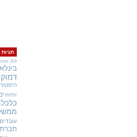
תגיות
J14
אובמה
בינלאו
דמוקר
היסטורי
ימ
יהדות
כלכלה
ממשל
עובדים
חברתי