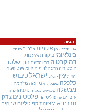
תגיות
אלימות
ארה"ב
J14
אובמה
בחירות
איראן
בינלאומי
גזענות
ביקורת
דמוקרטיה
הון ושלטון
דת ומדינה
היסטוריה
התנחלויות
חוק ומשפט
חינוך
ישראל
כיבוש
ימין
יהדות
ירושלים
כלכלה
מחאה
מלחמה
מאבק
מו"מ
ממשלה
נתניהו
מעסיקים
משכורת
סוריה
פלסטינים
צדק
עובדים
פוליטיקה
עזה
חברתי
קפיטליזם
ציונות
שטחים
צה"ל