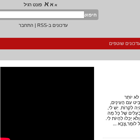
א
א
פונט רגיל
א
חיפוש
עדכונים ב-RSS
|
התחבר
נים שוטפים
 יוֹתֵר
 עִם הָעֵינַיִם,
 לִקְרוֹת. יֵשׁ לִי,
ָלִים שֶׁל כָּל מַה
יָכְלוּ לִהְיוֹת לִי.
וֹמַר,צָבָא ...