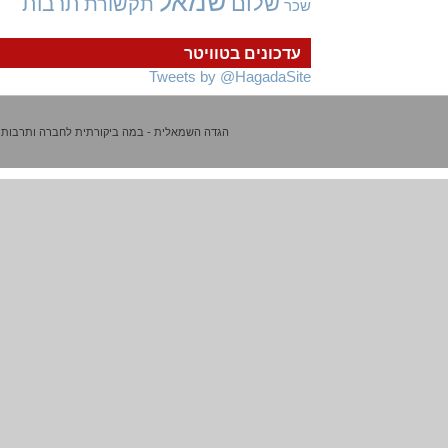
שמאל
שלום
תרבות
תקשורת
שכר
עדכונים בטוויטר
Tweets by @HagadaSite
הגדה השמאלית - במה ביקורתית לחברה ותרבות