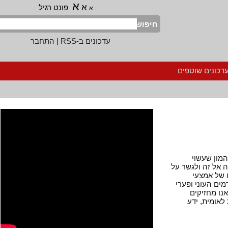
א
א
פונט רגיל
א
חיפוש
עדכונים ב-RSS
|
התחבר
נים שוטפים
ן שעשוי
ל זה ולגשר על
ל אמצעי
העוני ופערי
מחזיקים
מית, ידע