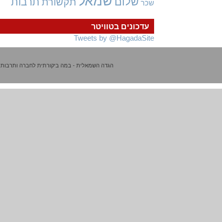
שמאל
שלום
תרבות
תקשורת
שכר
עדכונים בטוויטר
Tweets by @HagadaSite
הגדה השמאלית - במה ביקורתית לחברה ותרבות