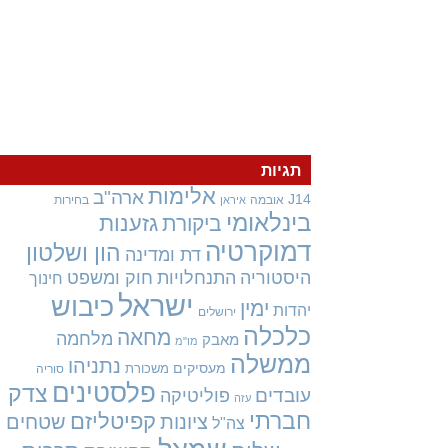
תגיות
אלימות
ארה"ב
J14
אובמה
בחירות
איראן
בינלאומי
גזענות
ביקורת
דמוקרטיה
הון ושלטון
דת ומדינה
היסטוריה
התנחלויות
חוק ומשפט
חינוך
ישראל
כיבוש
ימין
יהדות
ירושלים
כלכלה
מחאה
מלחמה
מאבק
מו"מ
ממשלה
נתניהו
מעסיקים
משכורת
סוריה
פלסטינים
צדק
עובדים
פוליטיקה
עזה
חברתי
קפיטליזם
ציונות
שטחים
צה"ל