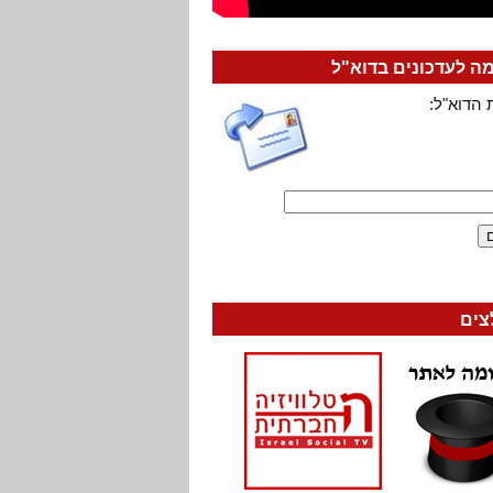
 לעדכונים בדוא"ל
 הדוא"ל:
צים