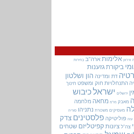
אלימות
ארה"ב
בחירות
איראן
מי
גזענות
ביקורת
טיה
הון ושלטון
דת ומדינה
ה
התנחלויות
חוק ומשפט
חינוך
ישראל
כיבוש
ין
ירושלים
מחאה
מלחמה
מאבק
מו"מ
ה
נתניהו
מעסיקים
משכורת
סוריה
פלסטינים
צדק
פוליטיקה
עזה
קפיטליזם
ציונות
שטחים
צה"ל