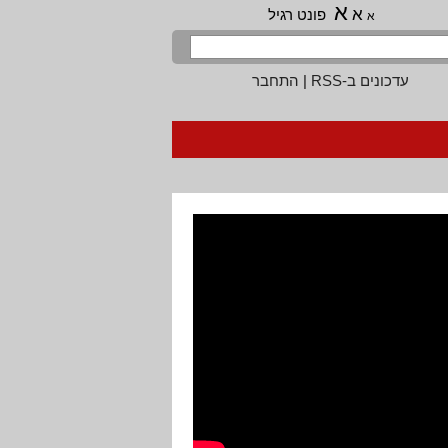
א
א
פונט רגיל
א
עדכונים ב-RSS
|
התחבר