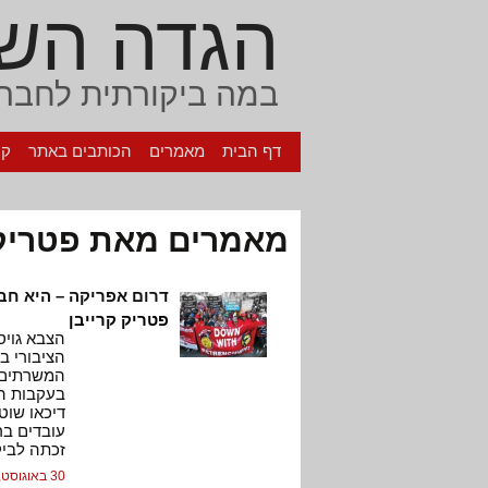
הגדה הש
במה ביקורתית לחברה
דף הבית
מאמרים
הכותבים באתר
קי
מאמרים מאת פטריק 
דרום אפריקה – היא חב
פטריק קרייבן
הצבא גויס
הציבורי ב
המשרתים ב
בעקבות הכ
דיכאו שוט
עובדים ב
זכתה לביק
30 באוגוסט, 2010