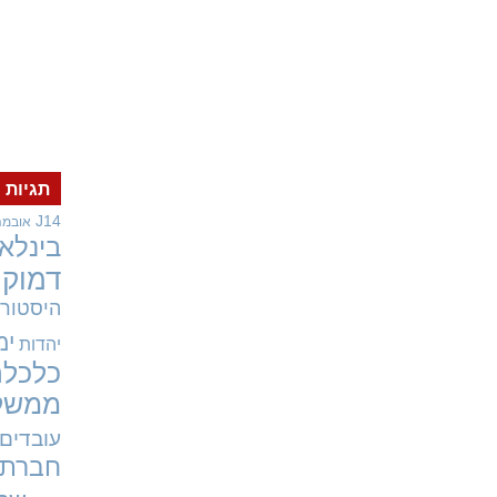
תגיות
J14
אובמה
בינלאו
דמוקר
היסטורי
ימ
יהדות
כלכלה
ממשל
עובדים
חברתי