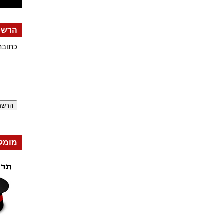
הרשמה
כתובת
מומל