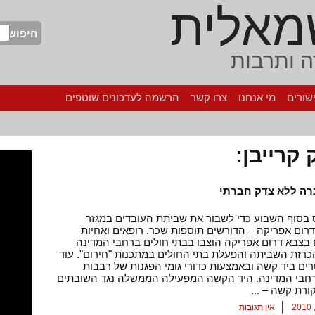
מאלית
חיפוש
 ותרבות
שורים
מי אנחנו
צרו קשר
הרשמה לעדכונים שוטפים
קרייבן:
רה ללא צדק חברתי
 בסוף השבוע כדי לשבור את שביתת העובדים במגזר
דרום אפריקה – הדורשים תוספות שכר. רופאים ואחיות
צבא דרום אפריקה הוצבו בבתי חולים ברחבי המדינה
רזת השביתה והפעלת בתי החולים במתכנות "חירום". עוד
רים ביד קשה ובאמצעות כדורי גומי הפגנות של רבבות
רחבי המדינה. היד הקשה המפעילה הממשלה נגד השובתים
ורת קשה – ...
אין תגובות