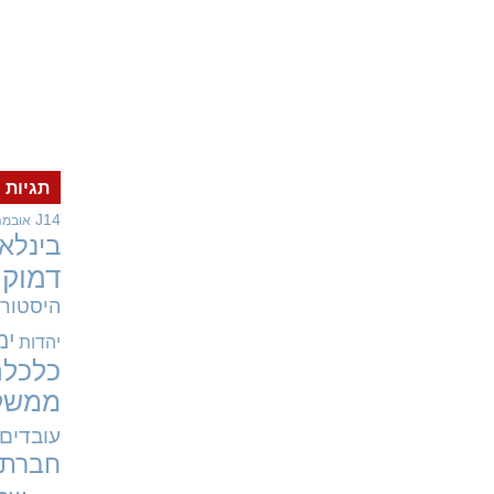
תגיות
J14
אובמה
בינלאו
דמוקר
היסטורי
ימ
יהדות
כלכלה
ממשל
עובדים
חברתי