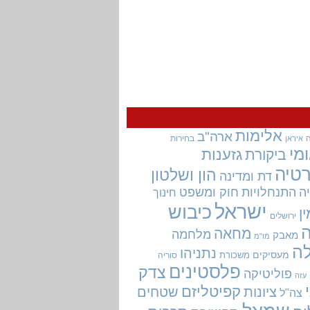
אלימות
ארה"ב
בחירות
איראן
מי
גזענות
ביקורת
טיה
הון ושלטון
דת ומדינה
ה
התנחלויות
חוק ומשפט
חינוך
ישראל
כיבוש
ין
ירושלים
מחאה
מלחמה
מאבק
מו"מ
ה
נתניהו
מעסיקים
משכורת
סוריה
פלסטינים
צדק
פוליטיקה
עזה
קפיטליזם
ציונות
שטחים
צה"ל