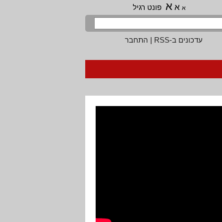
א
א
פונט רגיל
א
עדכונים ב-RSS
|
התחבר