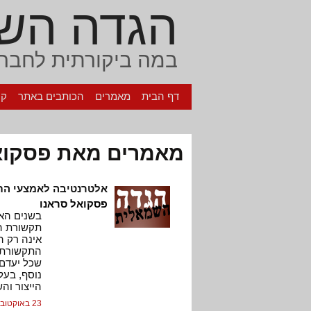
הגדה הש
במה ביקורתית לחברה
דף הבית
מאמרים
הכותבים באתר
קי
מאמרים מאת פסקואל
אלטרנטיבה לאמצעי ה
פסקואל סראנו
בשנים הא
תקשורת ה
אינה רק ה
התקשורת ה
שכל יעדם 
נוסף, בעל
הייצור והש
23 באוקטובר, 2005