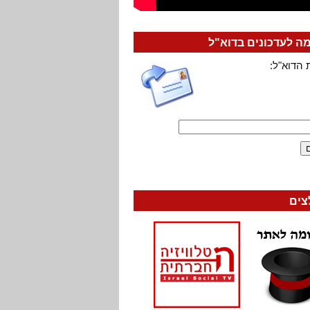
 לעדכונים בדוא"ל
 הדוא"ל:
צים