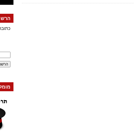
הרשמה
כתובת
מומל