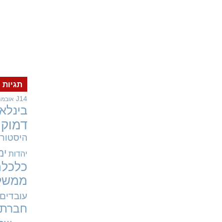
תגיות
J14
אובמה
בינלאו
דמוקר
היסטורי
ימ
יהדות
כלכלה
ממשל
עובדים
חברתי