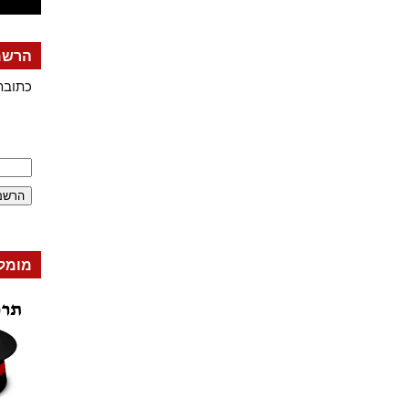
הרשמה
כתובת
מומל