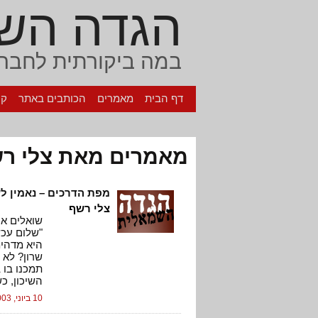
הגדה הש
במה ביקורתית לחברה
דף הבית
מאמרים
הכותבים באתר
קי
מאמרים מאת צלי רש
מפת הדרכים – נאמין ל
צלי רשף
שואלים או
"שלום עכש
היא מדהימ
שרון? לא 
תמכנו בו 
השיכון, כש
10 ביוני, 2003