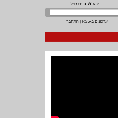
א
א
פונט רגיל
א
עדכונים ב-RSS
|
התחבר