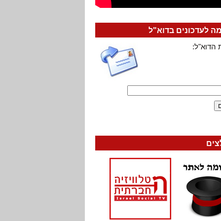
 לעדכונים בדוא"ל
 הדוא"ל:
צים