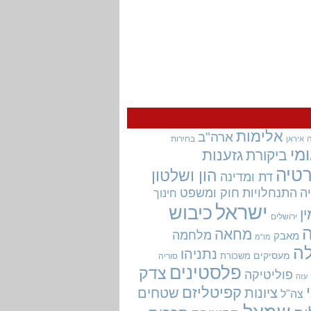
אלימות
ארה"ב
בחירות
איראן
מי
גזענות
ביקורת
טיה
הון ושלטון
דת ומדינה
ה
התנחלויות
חוק ומשפט
חינוך
ישראל
כיבוש
ין
ירושלים
מחאה
מלחמה
מאבק
מו"מ
ה
נתניהו
מעסיקים
משכורת
סוריה
פלסטינים
צדק
פוליטיקה
עזה
קפיטליזם
ציונות
שטחים
צה"ל