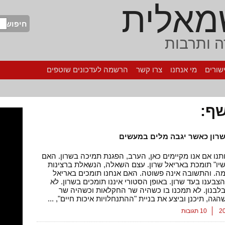
מאלית
חיפוש
 ותרבות
שורים
מי אנחנו
צרו קשר
הרשמה לעדכונים שוטפים
ף:
שרון כאשר יגבה מלים במעשים
תנו אם אנו מקיימים כאן, הערב, הפגנת תמיכה בשרון. האם
יו" תומכת באריאל שרון. עצם השאלה, הנשאלת ברצינות
ה. והתשובה אינה פשוטה. האם אנחנו תומכים באריאל
הצבענו בעד שרון. באופן הסטורי איננו תומכים בשרון. לא
בלבנון. לא תמכנו בו כשהיה שר החקלאות וכשהיה שר
הגה, תיכנן וביצע את בניית "ההתנחלויות איכות חיים", ...
10 תגובות