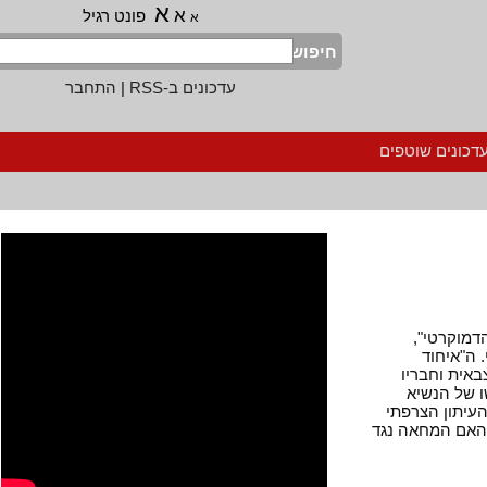
א
א
פונט רגיל
א
חיפוש
עדכונים ב-RSS
|
התחבר
נים שוטפים
קרטי",
איחוד
ת וחבריו
ל הנשיא
 כתבת העיתון הצרפתי
אם המחאה נגד