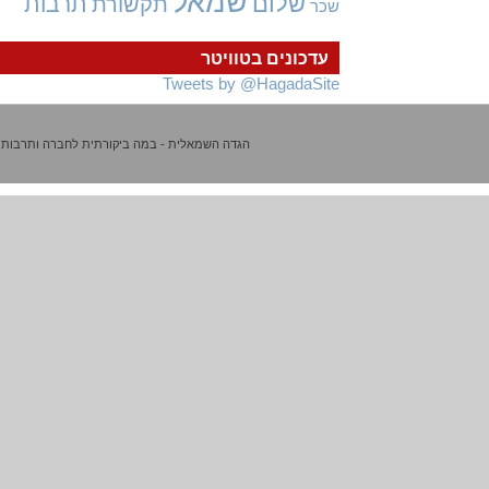
שמאל
שלום
תרבות
תקשורת
שכר
עדכונים בטוויטר
Tweets by @HagadaSite
הגדה השמאלית - במה ביקורתית לחברה ותרבות