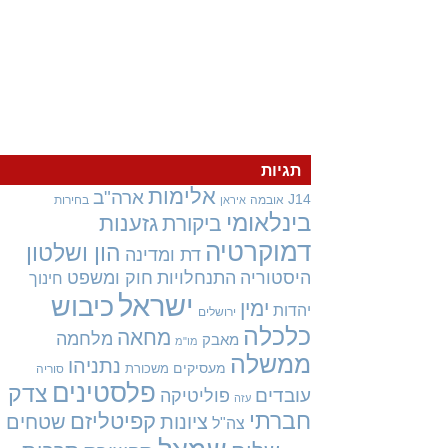
תגיות
אלימות
ארה"ב
J14
אובמה
בחירות
איראן
בינלאומי
גזענות
ביקורת
דמוקרטיה
הון ושלטון
דת ומדינה
היסטוריה
התנחלויות
חוק ומשפט
חינוך
ישראל
כיבוש
ימין
יהדות
ירושלים
כלכלה
מחאה
מלחמה
מאבק
מו"מ
ממשלה
נתניהו
מעסיקים
משכורת
סוריה
פלסטינים
צדק
עובדים
פוליטיקה
עזה
חברתי
קפיטליזם
ציונות
שטחים
צה"ל