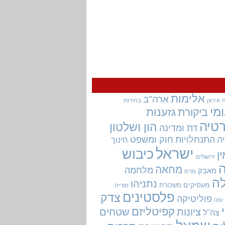
אלימות
ארה"ב
בחירות
איראן
מי
גזענות
ביקורת
טיה
הון ושלטון
דת ומדינה
ה
התנחלויות
חוק ומשפט
חינוך
ישראל
כיבוש
ין
ירושלים
מחאה
מלחמה
מאבק
מו"מ
ה
נתניהו
מעסיקים
משכורת
סוריה
פלסטינים
צדק
פוליטיקה
עזה
קפיטליזם
ציונות
שטחים
צה"ל