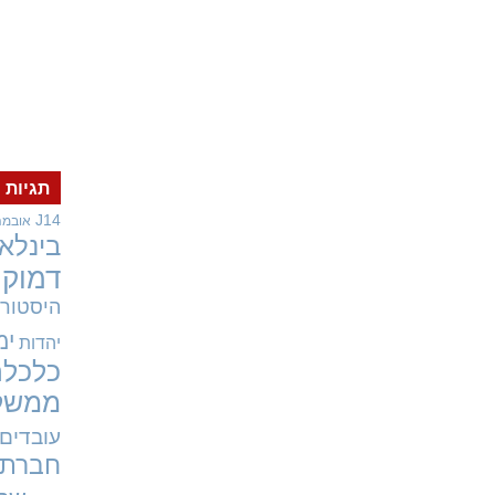
תגיות
J14
אובמה
בינלאו
דמוקר
היסטורי
ימ
יהדות
כלכלה
ממשל
עובדים
חברתי