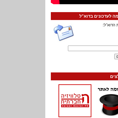
 לעדכונים בדוא"ל
 הדוא"ל:
צים