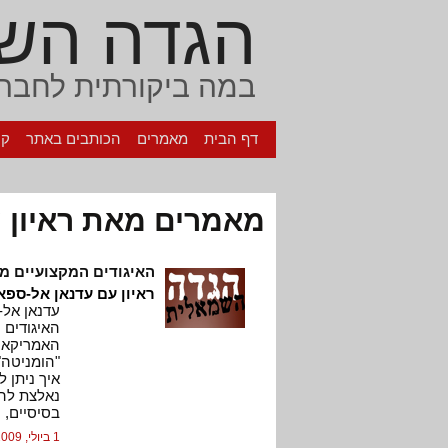
הגדה הש
במה ביקורתית לחברה
דף הבית
מאמרים
הכותבים באתר
קי
מאמרים מאת ראיון 
האיגודים המקצועיים מ
ראיון עם עדנאן אל-ספא
עדנאן אל-
האיגודים 
האמריקאיי
"הומניטה"
איך ניתן 
נאלצת להת
בסיסיים, 
1 ביולי, 2009