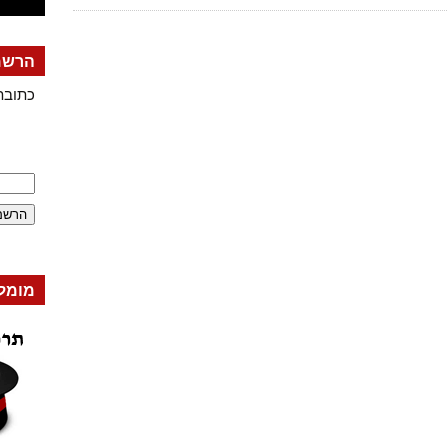
הרשמה
כתובת
מומל