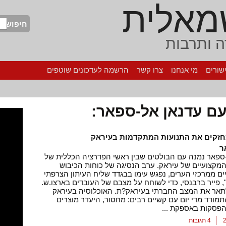
מאלית
חיפוש
 ותרבות
שורים
מי אנחנו
צרו קשר
הרשמה לעדכונים שוטפים
עם עדנאן אל-ספאר:
חזקים את התנועות המתקדמות בעיראק
ר
ספאר נמנה עם הבולטים שבין ראשי הפדרציה הכללית של
המקצועיים של עיראק. ערב הנסיגה של כוחות הכיבוש
ם ממרכזי הערים, נפגש עימו בבגדד שליח העיתון הצרפתי
, פייר ברבנסי, כדי לשוחח על מצבם של העובדים בארצו.ש.
לתאר את המצב החברתי בעיראק?ת. האוכלוסיה בעיראק
מודד מדי יום עם קשיים רבים: מחסור, היעדר מוצרים
הפסקות באספקת ...
4 תגובות