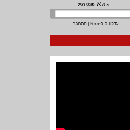
א
א
פונט רגיל
א
עדכונים ב-RSS
|
התחבר