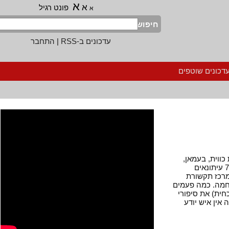
א
א
פונט רגיל
א
חיפוש
עדכונים ב-RSS
|
התחבר
נים שוטפים
ית, בעמאן,
, בישראל ובבגדד עצמה. יש שם כ-7,000 עיתונאים
כז תקשורת
. כמה פעמים
) את סיפורי
 איש יודע