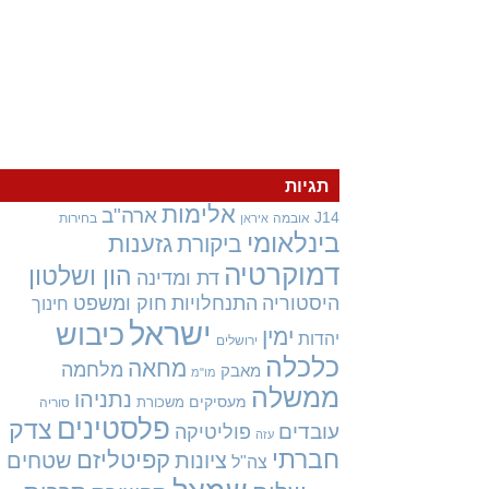
תגיות
אלימות
ארה"ב
J14
אובמה
בחירות
איראן
בינלאומי
גזענות
ביקורת
דמוקרטיה
הון ושלטון
דת ומדינה
היסטוריה
התנחלויות
חוק ומשפט
חינוך
ישראל
כיבוש
ימין
יהדות
ירושלים
כלכלה
מחאה
מלחמה
מאבק
מו"מ
ממשלה
נתניהו
מעסיקים
משכורת
סוריה
פלסטינים
צדק
עובדים
פוליטיקה
עזה
חברתי
קפיטליזם
ציונות
שטחים
צה"ל