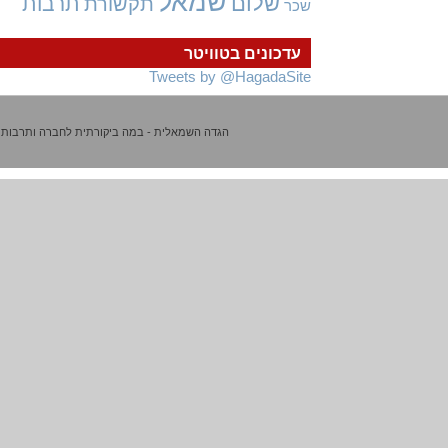
שמאל
שלום
תרבות
תקשורת
שכר
עדכונים בטוויטר
Tweets by @HagadaSite
הגדה השמאלית - במה ביקורתית לחברה ותרבות