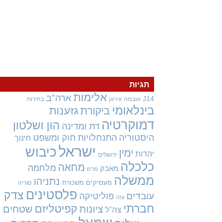
תגיות
אלימות
ארה"ב
J14
אובמה
בחירות
איראן
בינלאומי
גזענות
ביקורת
דמוקרטיה
הון ושלטון
דת ומדינה
היסטוריה
התנחלויות
חוק ומשפט
חינוך
ישראל
כיבוש
ימין
יהדות
ירושלים
כלכלה
מחאה
מלחמה
מאבק
מו"מ
ממשלה
נתניהו
מעסיקים
משכורת
סוריה
פלסטינים
צדק
עובדים
פוליטיקה
עזה
חברתי
קפיטליזם
ציונות
שטחים
צה"ל