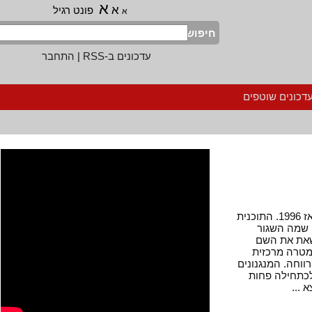
א
א
פונט רגיל
א
חיפוש
עדכונים ב-RSS
|
התחבר
נים שוטפים
תוכניות "מרווחה לעבודה" נהוגות בעולם המערבי מאז 1996. התוכנית
מה השגור
ת את השם
ה מרכזית
ה. המנגנונים
חילה פחות
.