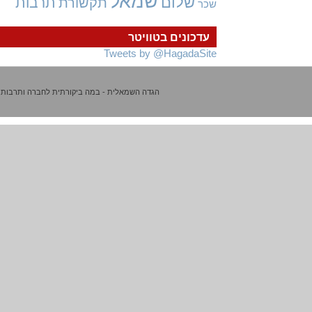
שמאל
שלום
תרבות
תקשורת
שכר
עדכונים בטוויטר
Tweets by @HagadaSite
הגדה השמאלית - במה ביקורתית לחברה ותרבות