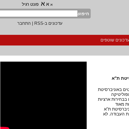
א
א
פונט רגיל
א
חיפוש
עדכונים ב-RSS
|
התחבר
נים שוטפים
 ת"א
נטים באוניברסיטת
יטיקה
חירות ארציות
מאוד
רסיטת ת"א
עבודה. לא