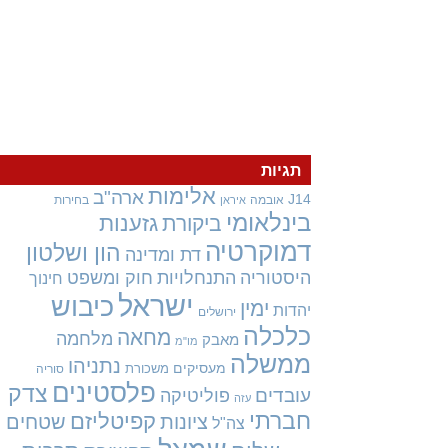
תגיות
אלימות
ארה"ב
J14
אובמה
בחירות
איראן
בינלאומי
גזענות
ביקורת
דמוקרטיה
הון ושלטון
דת ומדינה
היסטוריה
התנחלויות
חוק ומשפט
חינוך
ישראל
כיבוש
ימין
יהדות
ירושלים
כלכלה
מחאה
מלחמה
מאבק
מו"מ
ממשלה
נתניהו
מעסיקים
משכורת
סוריה
פלסטינים
צדק
עובדים
פוליטיקה
עזה
חברתי
קפיטליזם
ציונות
שטחים
צה"ל