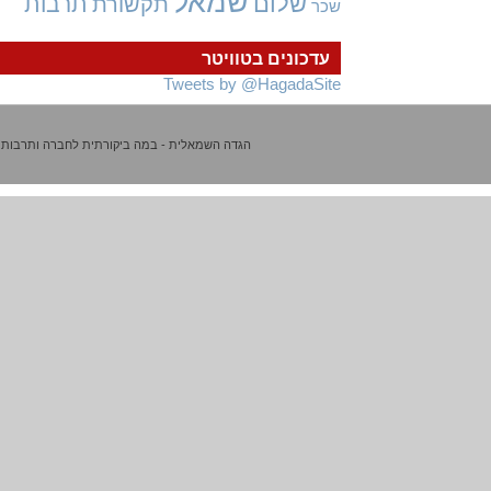
שמאל
שלום
תרבות
תקשורת
שכר
עדכונים בטוויטר
Tweets by @HagadaSite
הגדה השמאלית - במה ביקורתית לחברה ותרבות