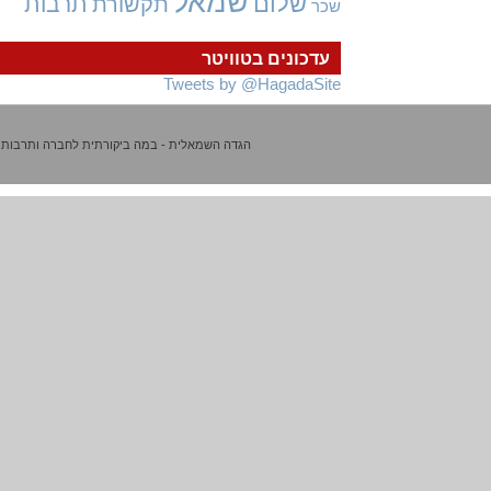
שמאל
שלום
תרבות
תקשורת
שכר
עדכונים בטוויטר
Tweets by @HagadaSite
הגדה השמאלית - במה ביקורתית לחברה ותרבות