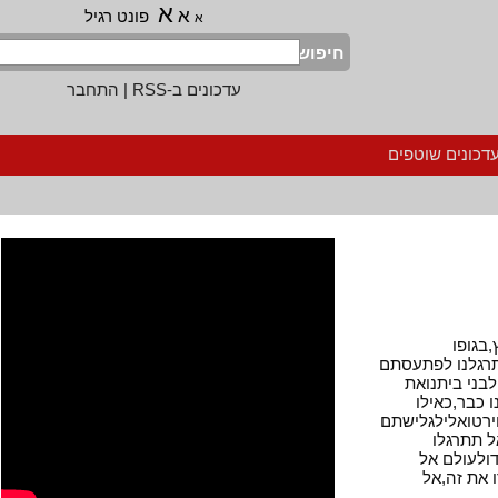
א
א
פונט רגיל
א
חיפוש
עדכונים ב-RSS
|
התחבר
נים שוטפים
ופו
לנו לפתעסתם
 ביתנואת
ר,כאילו
טואלילגלישתם
תרגלו
עולם אל
ת זה,אל