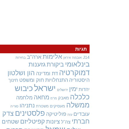
תגיות
אלימות
ארה"ב
J14
אובמה
בחירות
איראן
בינלאומי
גזענות
ביקורת
דמוקרטיה
הון ושלטון
דת ומדינה
היסטוריה
התנחלויות
חוק ומשפט
חינוך
ישראל
כיבוש
ימין
יהדות
ירושלים
כלכלה
מחאה
מלחמה
מאבק
מו"מ
ממשלה
נתניהו
מעסיקים
משכורת
סוריה
פלסטינים
צדק
עובדים
פוליטיקה
עזה
חברתי
קפיטליזם
ציונות
שטחים
צה"ל