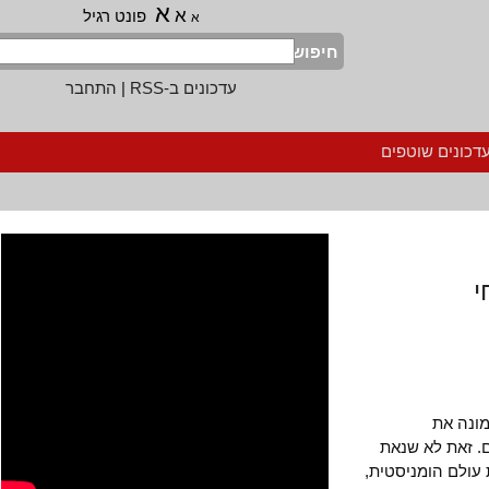
א
א
פונט רגיל
א
חיפוש
עדכונים ב-RSS
|
התחבר
נים שוטפים
ה את
את לא שנאת
לם הומניסטית,