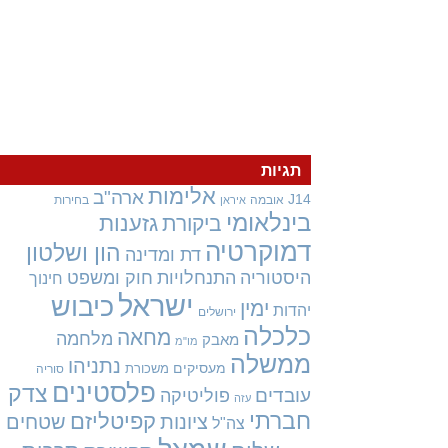
תגיות
אלימות
ארה"ב
J14
אובמה
בחירות
איראן
בינלאומי
גזענות
ביקורת
דמוקרטיה
הון ושלטון
דת ומדינה
היסטוריה
התנחלויות
חוק ומשפט
חינוך
ישראל
כיבוש
ימין
יהדות
ירושלים
כלכלה
מחאה
מלחמה
מאבק
מו"מ
ממשלה
נתניהו
מעסיקים
משכורת
סוריה
פלסטינים
צדק
עובדים
פוליטיקה
עזה
חברתי
קפיטליזם
ציונות
שטחים
צה"ל