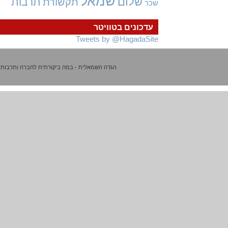
שמאל
שלום
תרבות
תקשורת
שכר
עדכונים בטוויטר
Tweets by @HagadaSite
הגדה השמאלית - במה ביקורתית לחברה ותרבות