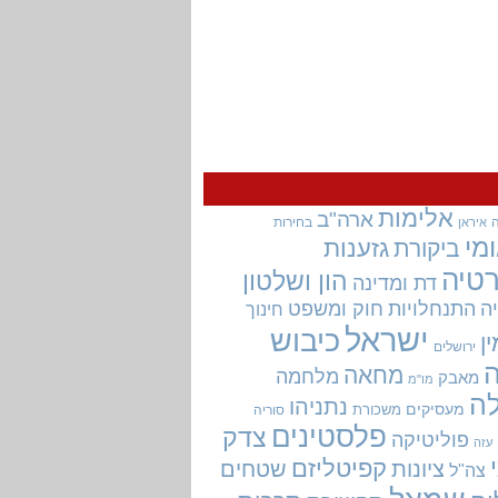
אלימות
ארה"ב
בחירות
איראן
מי
גזענות
ביקורת
טיה
הון ושלטון
דת ומדינה
ה
התנחלויות
חוק ומשפט
חינוך
ישראל
כיבוש
ין
ירושלים
מחאה
מלחמה
מאבק
מו"מ
ה
נתניהו
מעסיקים
משכורת
סוריה
פלסטינים
צדק
פוליטיקה
עזה
קפיטליזם
ציונות
שטחים
צה"ל