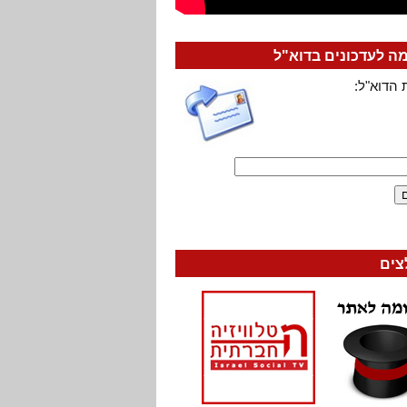
 לעדכונים בדוא"ל
 הדוא"ל:
צים