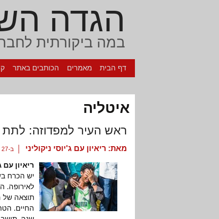
הגדה הש
במה ביקורתית לחברה
דף הבית
מאמרים
הכותבים באתר
קי
איטליה
ראש העיר למפדוזה: לתת י
מאת:
ריאיון עם ג'יוסי ניקוליני
ב-27 באוקטובר, 2013
ריאיון עם ג'
יש הכרח בשי
לאירופה. הט
תוצאה של ה
שנה, תושבי