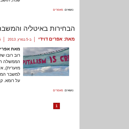
נושאים:
מאמרים
הבחירות באיטליה והמשבר
מאת:
אפרים דוידי
ב-5 במרץ, 2013
15
מאת אפרים
רוב רובו ש
הממשלה היו
מזערית), אי
למשבר הממו
על רומא. קר
נושאים:
מאמרים
1