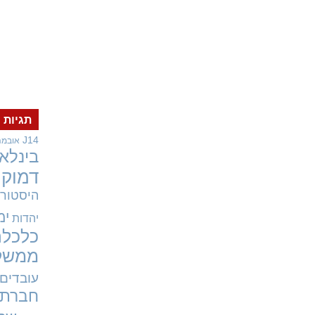
תגיות
J14
אובמה
בינלאו
דמוקר
היסטורי
ימ
יהדות
כלכלה
ממשל
עובדים
חברתי