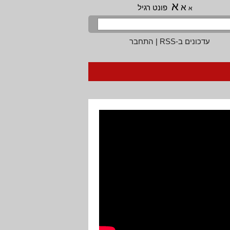
א
א
פונט רגיל
א
עדכונים ב-RSS
|
התחבר