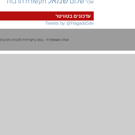
שמאל
שלום
תרבות
תקשורת
שכר
עדכונים בטוויטר
Tweets by @HagadaSite
הגדה השמאלית - במה ביקורתית לחברה ותרבות