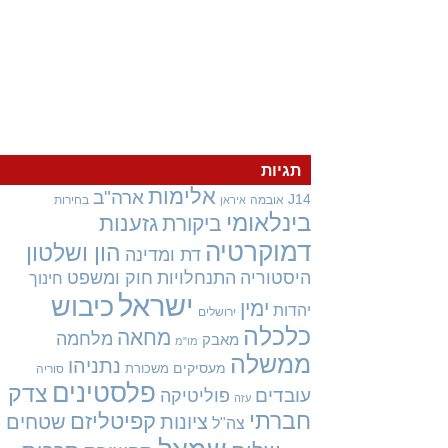
תגיות
אלימות
ארה"ב
J14
אובמה
בחירות
איראן
בינלאומי
גזענות
ביקורת
דמוקרטיה
הון ושלטון
דת ומדינה
היסטוריה
התנחלויות
חוק ומשפט
חינוך
ישראל
כיבוש
ימין
יהדות
ירושלים
כלכלה
מחאה
מלחמה
מאבק
מו"מ
ממשלה
נתניהו
מעסיקים
משכורת
סוריה
פלסטינים
צדק
עובדים
פוליטיקה
עזה
חברתי
קפיטליזם
ציונות
שטחים
צה"ל