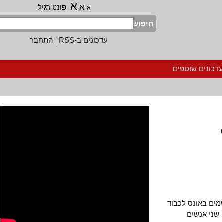
א
א
פונט רגיל
א
חיפוש
עדכונים ב-RSS
|
התחבר
נים שוטפים
 באונס לכבוד
י אנשים