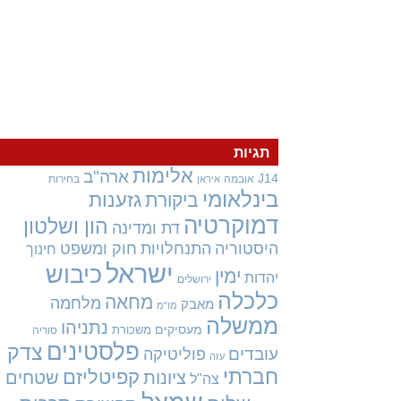
תגיות
אלימות
ארה"ב
J14
אובמה
בחירות
איראן
בינלאומי
גזענות
ביקורת
דמוקרטיה
הון ושלטון
דת ומדינה
היסטוריה
התנחלויות
חוק ומשפט
חינוך
ישראל
כיבוש
ימין
יהדות
ירושלים
כלכלה
מחאה
מלחמה
מאבק
מו"מ
ממשלה
נתניהו
מעסיקים
משכורת
סוריה
פלסטינים
צדק
עובדים
פוליטיקה
עזה
חברתי
קפיטליזם
ציונות
שטחים
צה"ל