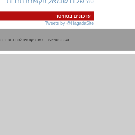
שמאל
שלום
תרבות
תקשורת
שכר
עדכונים בטוויטר
Tweets by @HagadaSite
הגדה השמאלית - במה ביקורתית לחברה ותרבות