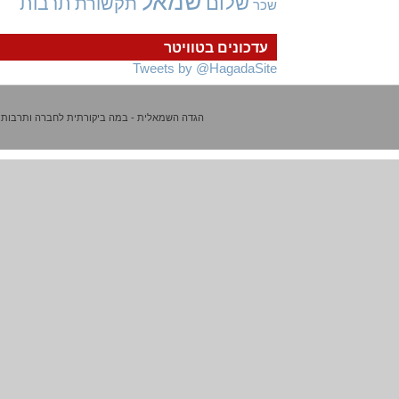
שמאל
שלום
תרבות
תקשורת
שכר
עדכונים בטוויטר
Tweets by @HagadaSite
הגדה השמאלית - במה ביקורתית לחברה ותרבות