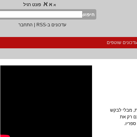
א
א
פונט רגיל
א
חיפוש
עדכונים ב-RSS
|
התחבר
נים שוטפים
מבלי לבקש
רק את
ו.