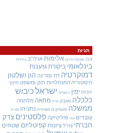
תגיות
אלימות
ארה"ב
J14
אובמה
בחירות
איראן
בינלאומי
גזענות
ביקורת
דמוקרטיה
הון ושלטון
דת ומדינה
היסטוריה
התנחלויות
חוק ומשפט
חינוך
ישראל
כיבוש
ימין
יהדות
ירושלים
כלכלה
מחאה
מלחמה
מאבק
מו"מ
ממשלה
נתניהו
מעסיקים
משכורת
סוריה
פלסטינים
צדק
עובדים
פוליטיקה
עזה
חברתי
קפיטליזם
ציונות
שטחים
צה"ל