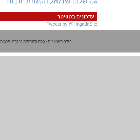
שמאל
שלום
תרבות
תקשורת
שכר
עדכונים בטוויטר
Tweets by @HagadaSite
הגדה השמאלית - במה ביקורתית לחברה ותרבות