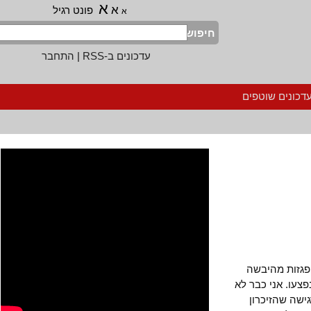
א
א
פונט רגיל
א
חיפוש
עדכונים ב-RSS
|
התחבר
נים שוטפים
זות מהיבשה
ו. אני כבר לא
 שהזיכרון