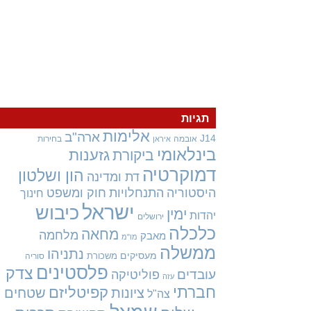
תגיות
אלימות
ארה"ב
J14
אובמה
בחירות
איראן
בינלאומי
גזענות
ביקורת
דמוקרטיה
הון ושלטון
דת ומדינה
היסטוריה
התנחלויות
חוק ומשפט
חינוך
ישראל
כיבוש
ימין
יהדות
ירושלים
כלכלה
מחאה
מלחמה
מאבק
מו"מ
ממשלה
נתניהו
מעסיקים
משכורת
סוריה
פלסטינים
צדק
עובדים
פוליטיקה
עזה
חברתי
קפיטליזם
ציונות
שטחים
צה"ל