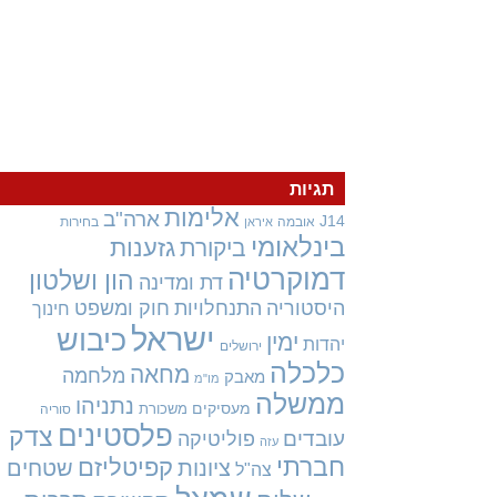
תגיות
אלימות
ארה"ב
J14
אובמה
בחירות
איראן
בינלאומי
גזענות
ביקורת
דמוקרטיה
הון ושלטון
דת ומדינה
היסטוריה
התנחלויות
חוק ומשפט
חינוך
ישראל
כיבוש
ימין
יהדות
ירושלים
כלכלה
מחאה
מלחמה
מאבק
מו"מ
ממשלה
נתניהו
מעסיקים
משכורת
סוריה
פלסטינים
צדק
עובדים
פוליטיקה
עזה
חברתי
קפיטליזם
ציונות
שטחים
צה"ל