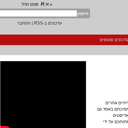
א
א
פונט רגיל
א
חיפוש
עדכונים ב-RSS
|
התחבר
נים שוטפים
ים אחרים
כתם באסד גם
סטים
כם על ידי