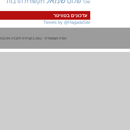
שמאל
שלום
תרבות
תקשורת
שכר
עדכונים בטוויטר
Tweets by @HagadaSite
הגדה השמאלית - במה ביקורתית לחברה ותרבות