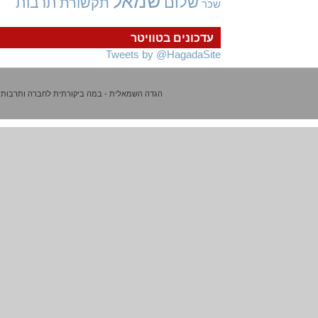
שמאל
שלום
תרבות
תקשורת
שכר
עדכונים בטוויטר
Tweets by @HagadaSite
הגדה השמאלית - במה ביקורתית לחברה ותרבות