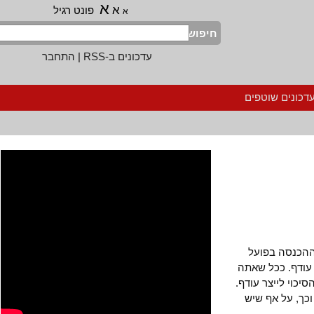
א
א
פונט רגיל
א
חיפוש
עדכונים ב-RSS
|
התחבר
נים שוטפים
נסה בפועל
דף. ככל שאתה
י לייצר עודף.
, על אף שיש