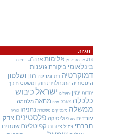
תגיות
אלימות
ארה"ב
J14
אובמה
בחירות
איראן
בינלאומי
גזענות
ביקורת
דמוקרטיה
הון ושלטון
דת ומדינה
היסטוריה
התנחלויות
חוק ומשפט
חינוך
ישראל
כיבוש
ימין
יהדות
ירושלים
כלכלה
מחאה
מלחמה
מאבק
מו"מ
ממשלה
נתניהו
מעסיקים
משכורת
סוריה
פלסטינים
צדק
עובדים
פוליטיקה
עזה
חברתי
קפיטליזם
ציונות
שטחים
צה"ל