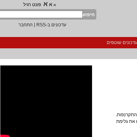
א
א
פונט רגיל
א
חיפוש
עדכונים ב-RSS
|
התחבר
נים שוטפים
רנפות.
 גלימת