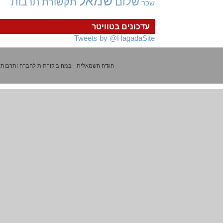
שמאל
שלום
תרבות
תקשורת
שכר
עדכונים בטוויטר
Tweets by @HagadaSite
הגדה השמאלית - במה ביקורתית לחברה ותרבות