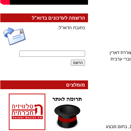
הרשמה לעדכונים בדוא"ל
כתובת הדוא"ל:
ת דארין
י ערבית
מומלצים
ל, המשורר יעקב אורלנד ב-13 ליולי 1948, בתום מבצע