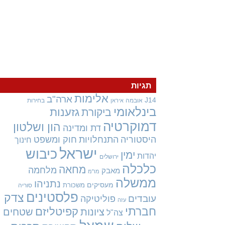
תגיות
אלימות
ארה"ב
J14
אובמה
בחירות
איראן
בינלאומי
גזענות
ביקורת
דמוקרטיה
הון ושלטון
דת ומדינה
היסטוריה
התנחלויות
חוק ומשפט
חינוך
ישראל
כיבוש
ימין
יהדות
ירושלים
כלכלה
מחאה
מלחמה
מאבק
מו"מ
ממשלה
נתניהו
מעסיקים
משכורת
סוריה
פלסטינים
צדק
עובדים
פוליטיקה
עזה
חברתי
קפיטליזם
ציונות
שטחים
צה"ל