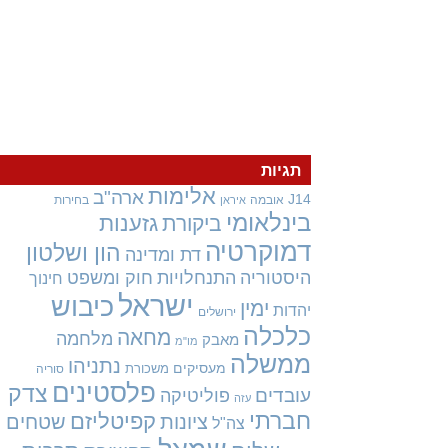
תגיות
אלימות
ארה"ב
J14
אובמה
בחירות
איראן
בינלאומי
גזענות
ביקורת
דמוקרטיה
הון ושלטון
דת ומדינה
היסטוריה
התנחלויות
חוק ומשפט
חינוך
ישראל
כיבוש
ימין
יהדות
ירושלים
כלכלה
מחאה
מלחמה
מאבק
מו"מ
ממשלה
נתניהו
מעסיקים
משכורת
סוריה
פלסטינים
צדק
עובדים
פוליטיקה
עזה
חברתי
קפיטליזם
ציונות
שטחים
צה"ל