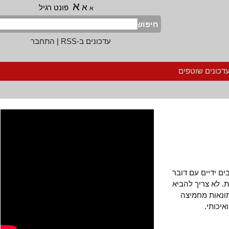
א
א
פונט רגיל
א
חיפוש
עדכונים ב-RSS
|
התחבר
נים שוטפים
דיים עם דובר
א צריך להביא
נאות מחמיצה
ותי.