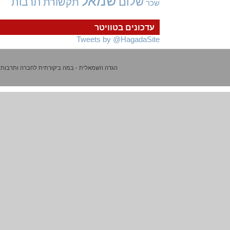
שמאל
שלום
תרבות
תקשורת
שכר
עדכונים בטוויטר
Tweets by @HagadaSite
הגדה השמאלית - במה ביקורתית לחברה ותרבות