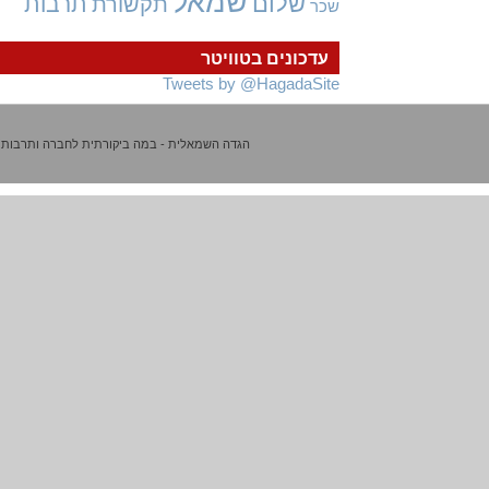
שמאל
שלום
תרבות
תקשורת
שכר
עדכונים בטוויטר
Tweets by @HagadaSite
הגדה השמאלית - במה ביקורתית לחברה ותרבות