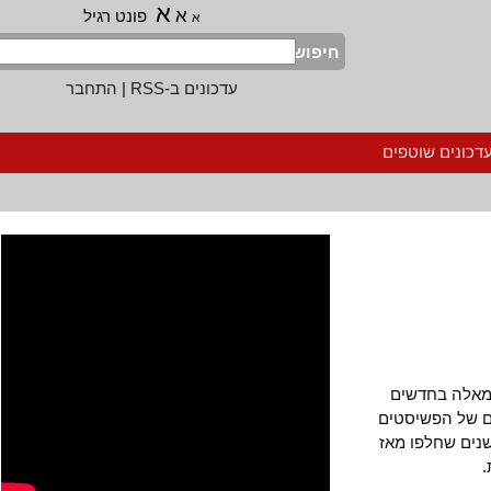
א
א
פונט רגיל
א
חיפוש
עדכונים ב-RSS
|
התחבר
נים שוטפים
לה בחדשים
של הפשיסטים
תפקידו של הטור הזה ב-31 השנים שחלפו מאז