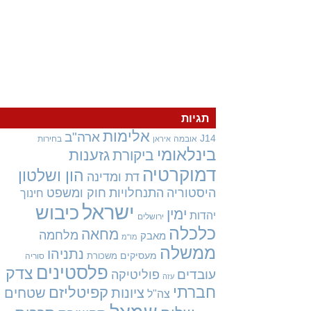
תגיות
אלימות
ארה"ב
J14
אובמה
בחירות
איראן
בינלאומי
גזענות
ביקורת
דמוקרטיה
הון ושלטון
דת ומדינה
היסטוריה
התנחלויות
חוק ומשפט
חינוך
ישראל
כיבוש
ימין
יהדות
ירושלים
כלכלה
מחאה
מלחמה
מאבק
מו"מ
ממשלה
נתניהו
מעסיקים
משכורת
סוריה
פלסטינים
צדק
עובדים
פוליטיקה
עזה
חברתי
קפיטליזם
ציונות
שטחים
צה"ל