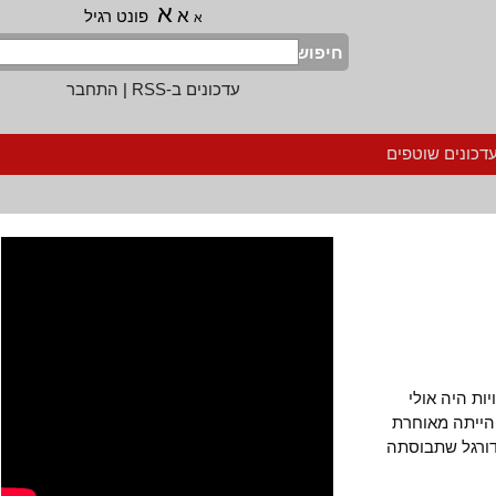
א
א
פונט רגיל
א
חיפוש
עדכונים ב-RSS
|
התחבר
נים שוטפים
היה אולי
יתה מאוחרת
90 של קבוצת כדורגל שתבוסתה