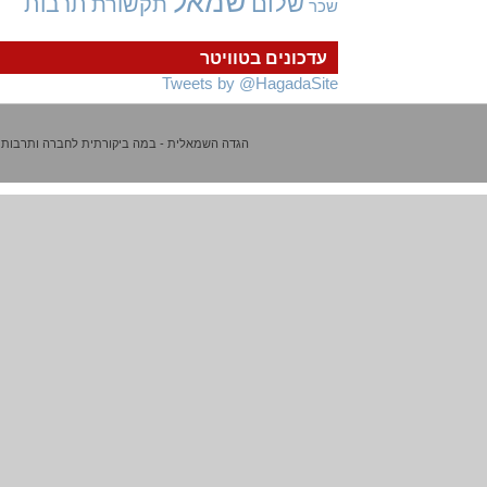
שמאל
שלום
תרבות
תקשורת
שכר
עדכונים בטוויטר
Tweets by @HagadaSite
הגדה השמאלית - במה ביקורתית לחברה ותרבות