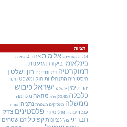
תגיות
אלימות
ארה"ב
J14
אובמה
בחירות
איראן
בינלאומי
גזענות
ביקורת
דמוקרטיה
הון ושלטון
דת ומדינה
היסטוריה
התנחלויות
חוק ומשפט
חינוך
ישראל
כיבוש
ימין
יהדות
ירושלים
כלכלה
מחאה
מלחמה
מאבק
מו"מ
ממשלה
נתניהו
מעסיקים
משכורת
סוריה
פלסטינים
צדק
עובדים
פוליטיקה
עזה
חברתי
קפיטליזם
ציונות
שטחים
צה"ל