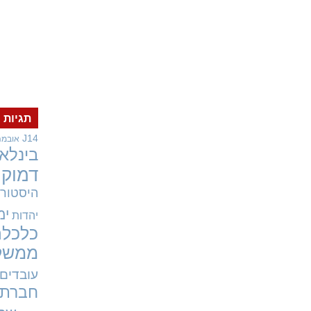
תגיות
J14
אובמה
בינלאו
דמוקר
היסטורי
ימ
יהדות
כלכלה
ממשל
עובדים
חברתי