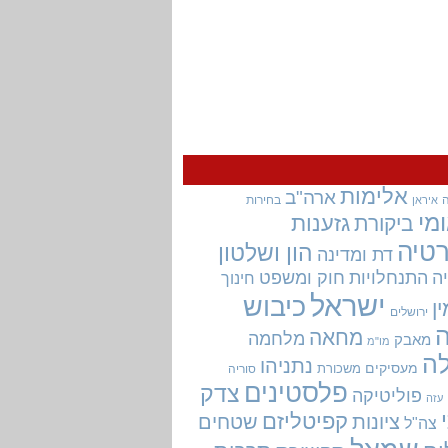
אלימות
ארה"ב
בחירות
איראן
מי
גזענות
ביקורת
טיה
הון ושלטון
דת ומדינה
ה
התנחלויות
חוק ומשפט
חינוך
ישראל
כיבוש
ין
ירושלים
מחאה
מלחמה
מאבק
מו"מ
ה
נתניהו
מעסיקים
משכורת
סוריה
פלסטינים
צדק
פוליטיקה
עזה
קפיטליזם
ציונות
שטחים
צה"ל