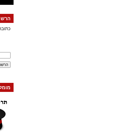
הרשמה
כתובת
מומל