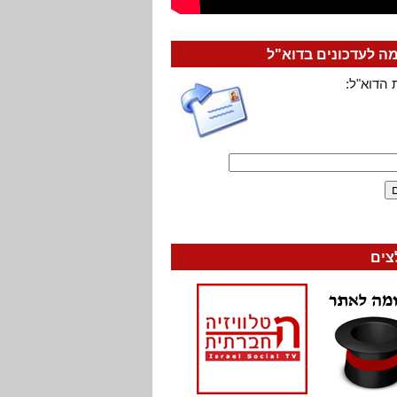
 לעדכונים בדוא"ל
 הדוא"ל:
צים