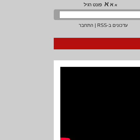
א
א
פונט רגיל
א
עדכונים ב-RSS
|
התחבר