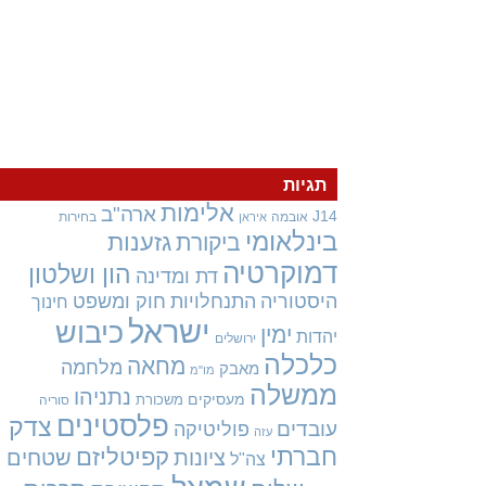
תגיות
אלימות
ארה"ב
J14
אובמה
בחירות
איראן
בינלאומי
גזענות
ביקורת
דמוקרטיה
הון ושלטון
דת ומדינה
היסטוריה
התנחלויות
חוק ומשפט
חינוך
ישראל
כיבוש
ימין
יהדות
ירושלים
כלכלה
מחאה
מלחמה
מאבק
מו"מ
ממשלה
נתניהו
מעסיקים
משכורת
סוריה
פלסטינים
צדק
עובדים
פוליטיקה
עזה
חברתי
קפיטליזם
ציונות
שטחים
צה"ל