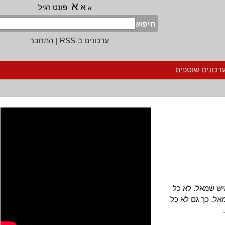
א
א
פונט רגיל
א
חיפוש
עדכונים ב-RSS
|
התחבר
נים שוטפים
 שמאל. לא כל
 כך גם לא כל