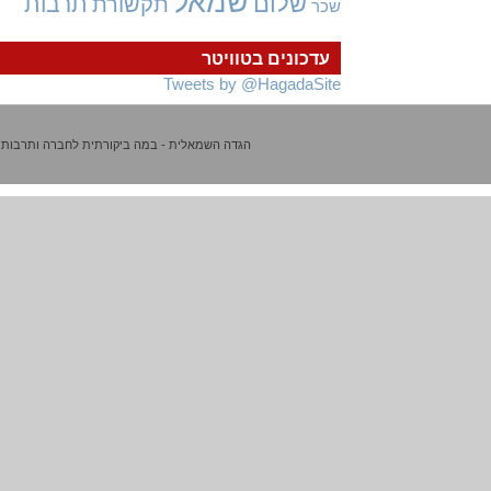
שמאל
שלום
תרבות
תקשורת
שכר
עדכונים בטוויטר
Tweets by @HagadaSite
הגדה השמאלית - במה ביקורתית לחברה ותרבות