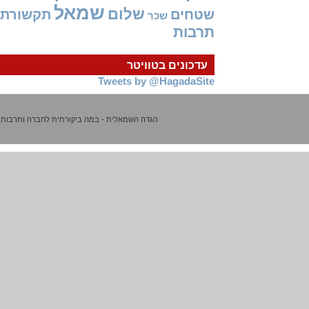
שמאל
שלום
שטחים
תקשורת
שכר
תרבות
עדכונים בטוויטר
Tweets by @HagadaSite
הגדה השמאלית - במה ביקורתית לחברה ותרבות