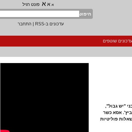
א
א
פונט רגיל
א
חיפוש
עדכונים ב-RSS
|
התחבר
נים שוטפים
יש גבול",
. אסא כשר
אלות פוליטיות