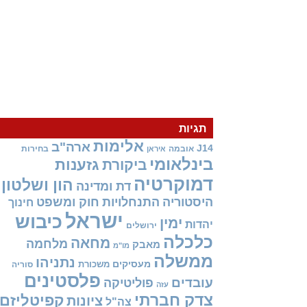
תגיות
אלימות
ארה"ב
J14
אובמה
בחירות
איראן
בינלאומי
גזענות
ביקורת
דמוקרטיה
הון ושלטון
דת ומדינה
היסטוריה
התנחלויות
חוק ומשפט
חינוך
ישראל
כיבוש
ימין
יהדות
ירושלים
כלכלה
מחאה
מלחמה
מאבק
מו"מ
ממשלה
נתניהו
מעסיקים
משכורת
סוריה
פלסטינים
עובדים
פוליטיקה
עזה
צדק חברתי
קפיטליזם
ציונות
צה"ל