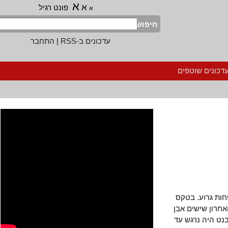
א
א
פונט רגיל
א
חיפוש
עדכונים ב-RSS
|
התחבר
נים שוטפים
 גרוע. בטקס
ון שישים אבן
 היה נרגש עד