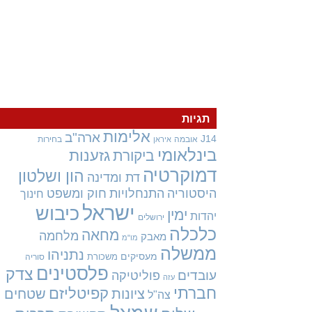
תגיות
אלימות
ארה"ב
J14
אובמה
בחירות
איראן
בינלאומי
גזענות
ביקורת
דמוקרטיה
הון ושלטון
דת ומדינה
היסטוריה
התנחלויות
חוק ומשפט
חינוך
ישראל
כיבוש
ימין
יהדות
ירושלים
כלכלה
מחאה
מלחמה
מאבק
מו"מ
ממשלה
נתניהו
מעסיקים
משכורת
סוריה
פלסטינים
צדק
עובדים
פוליטיקה
עזה
חברתי
קפיטליזם
ציונות
שטחים
צה"ל