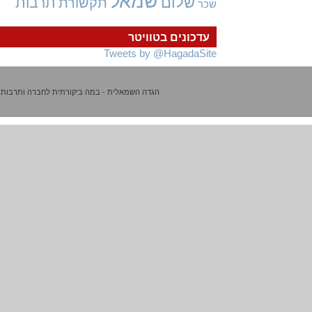
שמאל
שלום
תרבות
תקשורת
שכר
עדכונים בטוויטר
Tweets by @HagadaSite
הגדה השמאלית - במה ביקורתית לחברה ותרבות