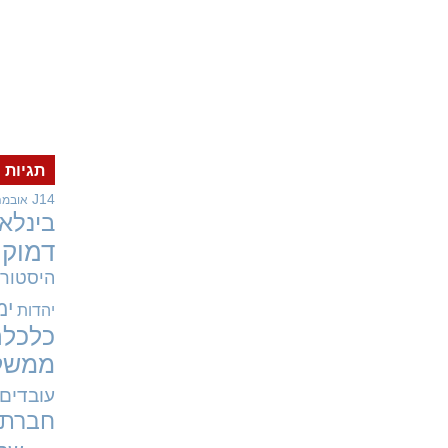
תגיות
J14
אובמה
בינלאו
דמוקר
היסטורי
ימ
יהדות
כלכלה
ממשל
עובדים
חברתי