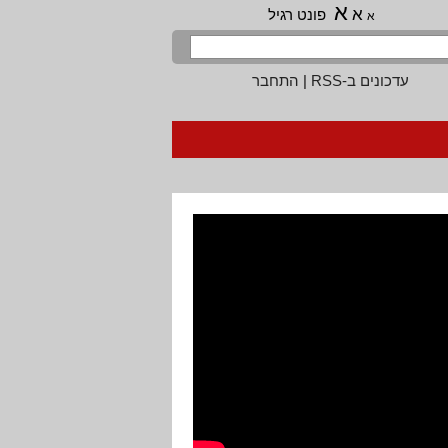
א
א
פונט רגיל
א
עדכונים ב-RSS
|
התחבר