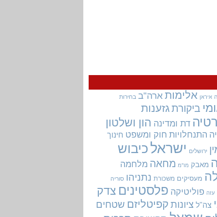
אלימות
ארה"ב
בחירות
איראן
מי
גזענות
ביקורת
טיה
הון ושלטון
דת ומדינה
ה
התנחלויות
חוק ומשפט
חינוך
ישראל
כיבוש
ין
ירושלים
מחאה
מלחמה
מאבק
מו"מ
ה
נתניהו
מעסיקים
משכורת
סוריה
פלסטינים
צדק
פוליטיקה
עזה
קפיטליזם
ציונות
שטחים
צה"ל