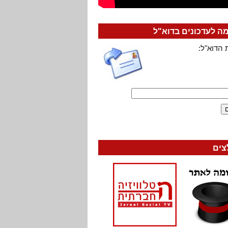
 לעדכונים בדוא"ל
 הדוא"ל:
צים