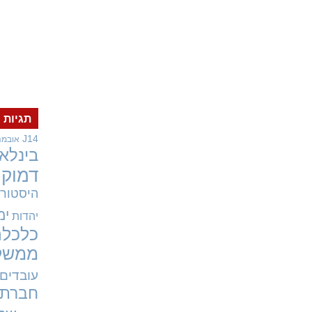
תגיות
J14
אובמה
בינלאו
דמוקר
היסטורי
ימ
יהדות
כלכלה
ממשל
עובדים
חברתי