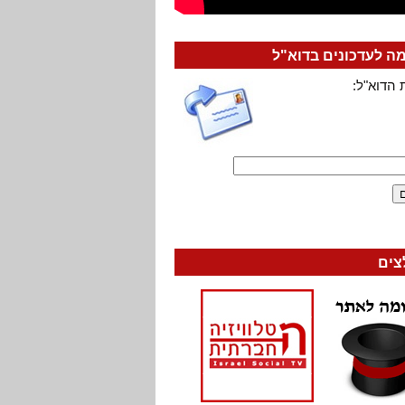
 לעדכונים בדוא"ל
 הדוא"ל:
צים