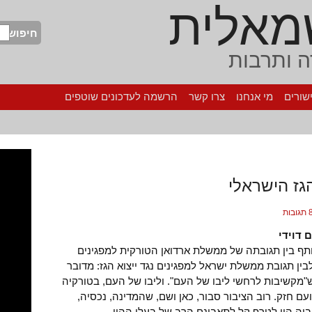
מאלית
חיפוש
 ותרבות
שורים
מי אנחנו
צרו קשר
הרשמה לעדכונים שוטפים
הגז הישראלי
גובות
 דוידי
תף בין תגובתה של ממשלת ארדואן הטורקית למפגינים
בין תגובת ממשלת ישראל למפגינים נגד ייצוא הגז: מדובר
מקשיבות לרחשי ליבו של העם". וליבו של העם, בטורקיה
עם חזק. רוב הציבור סבור, כאן ושם, שהמדינה, נכסיה,
ביה היו לטרף קל לתאבונם הרב של בעלי ההון.