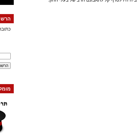
הרשמה
כתובת
מומל