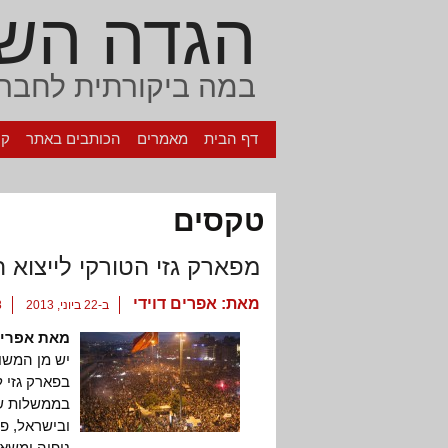
הגדה הש
במה ביקורתית לחברה
דף הבית
מאמרים
הכותבים באתר
קי
טקסים
מפארק גזי הטורקי לייצוא 
מאת:
אפרים דוידי
ב-22 ביוני, 2013
8 ת
מאת אפרים
יש מן המשו
בפארק גזי ל
בממשלות ש"
ובישראל, פו
נופיה ומשא