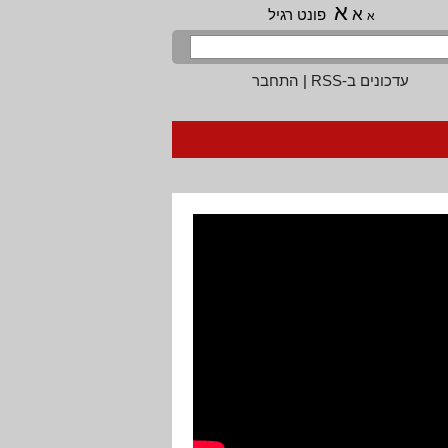
א
א
פונט רגיל
א
עדכונים ב-RSS
|
התחבר