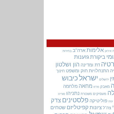
אלימות
ארה"ב
בחירות
איראן
מי
גזענות
ביקורת
טיה
הון ושלטון
דת ומדינה
ה
התנחלויות
חוק ומשפט
חינוך
ישראל
כיבוש
ין
ירושלים
מחאה
מלחמה
מאבק
מו"מ
ה
נתניהו
מעסיקים
משכורת
סוריה
פלסטינים
צדק
פוליטיקה
עזה
קפיטליזם
ציונות
שטחים
צה"ל