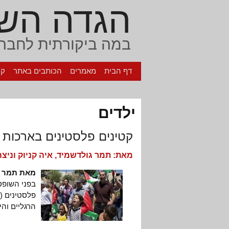
הגדה הש
במה ביקורתית לחברה
דף הבית
מאמרים
הכותבים באתר
קי
ילדים
קטינים פלסטינים בארכות
מאת:
תמר גולדשמיד, איה קניוק וניצה
מאת תמר גו
בפני השופט 
פלסטינים (
הרגליים והי