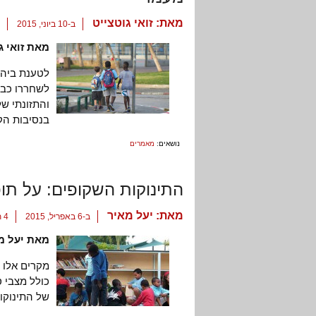
מאת:
זואי גוטצייט
ב-10 ביוני, 2015
מאת זואי ג
לטענת ביה"ח
לשחררו כבר
והתזונתי של
בנסיבות הקי
נושאים:
מאמרים
התינוקות השקופים: על תו
מאת:
יעל מאיר
ב-6 באפריל, 2015
4 תגובות
מאת יעל מ
מקרים אלו מ
כולל מצבי ס
של התינוקו