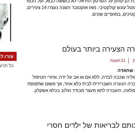
 הביטחון על הסרטון הויראלי לא בוששה לבוא, ועל הכפר
נבי סאלח הוטל עונש קולקטיבי. מאז אוקטובר השנה נעצרו 14 צעירים,
טינים, במועדים שונים.
סירה הצעירה ביותר בעולם
עזרו לנ
21 תגובות
כל תרומ
 שחאדה
ליה שכבה לבדה, ללא אם או אב על ידה. אחרי הטיפול
רה הנערה השברירית לבית כלא אחר, אך משום שתפוסת
מלאה, הועברה לתא מעצר מבודד ועלוב בכלא אשקלון.
כותם לבריאות של ילדים חסרי