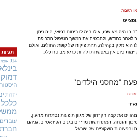
אין תגובות
וטצייט
 בו היה מאושפז, אילו היה לו ביטוח רפואי, היה ניתן
 לאחר כחודש, ולהבטיח את המשך הטיפול התרופתי
ו הוא נזקק בקהילה, תחת פיקוח של קופת החולים. ואולם
ימות כיום אין באפשרותו להיות כרגע מבוטח כלל.
תגיות
J14
אובמה
בינלאו
דמוקר
פעת "מחסני הילדים"
היסטורי
ימ
יהדות
כלכלה
איר
ממשל
הווים את קצה הקרחון של מגוון תופעות נסתרות מהעין,
עובדים
יכון והזנחה, המתרחשות מדי יום בגנים הפיראטיים, גניהם
חברתי
ת והפעוטות השקופים של ישראל.