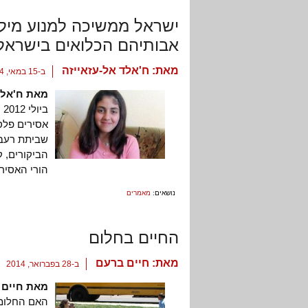
ישראל ממשיכה למנוע מיל
אבותיהם הכלואים בישראל
מאת:
ח'אלד אל-עזאייזה
ב-15 במאי, 2014
מאת ח'אלד
ב
אסירים פלס
שביתת רעב 
הביקורים, ק
הורי האסיר 
נושאים:
מאמרים
החיים בחלום
מאת:
חיים ברעם
ב-28 בפברואר, 2014
מאת חיים 
האם החלומות