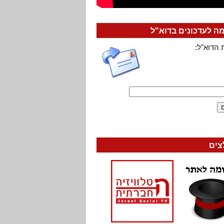
 לעדכונים בדוא"ל
 הדוא"ל:
צים