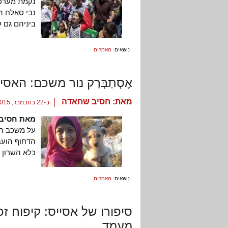
נקמת מערכת
ביניהם גם ק
נושאים:
מאמרים
אֶסְתַבְּרַק נור משכם: הא
מאת:
חסיב שחאדה
ב-22 בנובמבר, 2015
מאת חסיב
על משכב חו
הדחוף הועב
כלא השרון 
נושאים:
מאמרים
סיפורו של אסייס: קיפוח ז
מעמד