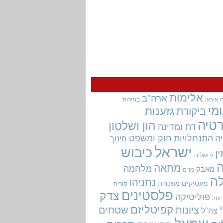
אלימות
ארה"ב
בחירות
איראן
מי
גזענות
ביקורת
טיה
הון ושלטון
דת ומדינה
ה
התנחלויות
חוק ומשפט
חינוך
ישראל
כיבוש
ין
ירושלים
מחאה
מלחמה
מאבק
מו"מ
ה
נתניהו
מעסיקים
משכורת
סוריה
פלסטינים
צדק
פוליטיקה
עזה
קפיטליזם
ציונות
שטחים
צה"ל