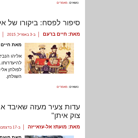
נושאים:
מאמרים
סיפור לפסח: ביקורו של אל
מאת:
חיים ברעם
ב-3 באפריל, 2015
מאת חיים 
אליהו הנביא
להיעדרותו. 
לפולחן אליה
השולחן.
נושאים:
מאמרים
עדות צעיר מעזה שאיבד א
צוק איתן"
מאת:
מועתז אל-עזאייזה
ב-17 בדצמבר, 2014
מאת מועתז 