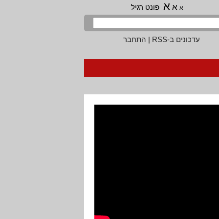
א
א
פונט רגיל
א
עדכונים ב-RSS
|
התחבר