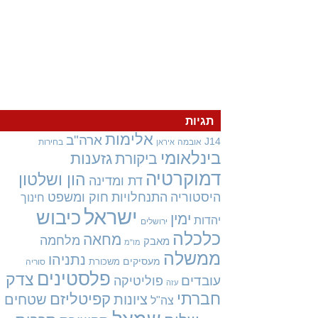
תגיות
אלימות
ארה"ב
J14
אובמה
בחירות
איראן
בינלאומי
גזענות
ביקורת
דמוקרטיה
הון ושלטון
דת ומדינה
היסטוריה
התנחלויות
חוק ומשפט
חינוך
ישראל
כיבוש
ימין
יהדות
ירושלים
כלכלה
מחאה
מלחמה
מאבק
מו"מ
ממשלה
נתניהו
מעסיקים
משכורת
סוריה
פלסטינים
צדק
עובדים
פוליטיקה
עזה
חברתי
קפיטליזם
ציונות
שטחים
צה"ל