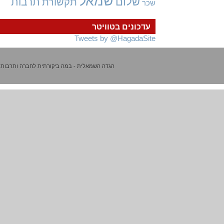
שמאל
שלום
תרבות
תקשורת
שכר
עדכונים בטוויטר
Tweets by @HagadaSite
הגדה השמאלית - במה ביקורתית לחברה ותרבות