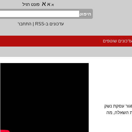
א
א
פונט רגיל
א
חיפוש
עדכונים ב-RSS
|
התחבר
נים שוטפים
ר עסקת נשק
. נשאלת השאלה, מה