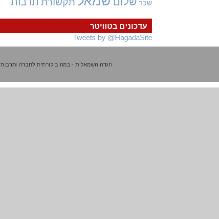
שמאל
שלום
תרבות
תקשורת
שכר
עדכונים בטוויטר
Tweets by @HagadaSite
הגדה השמאלית - במה ביקורתית לחברה ותרבות