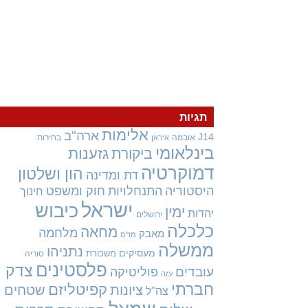
תגיות
אלימות
ארה"ב
J14
אובמה
בחירות
איראן
בינלאומי
גזענות
ביקורת
דמוקרטיה
הון ושלטון
דת ומדינה
היסטוריה
התנחלויות
חוק ומשפט
חינוך
ישראל
כיבוש
ימין
יהדות
ירושלים
כלכלה
מחאה
מלחמה
מאבק
מו"מ
ממשלה
נתניהו
מעסיקים
משכורת
סוריה
פלסטינים
צדק
עובדים
פוליטיקה
עזה
חברתי
קפיטליזם
ציונות
שטחים
צה"ל