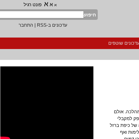
א
א
פונט רגיל
א
חיפוש
עדכונים ב-RSS
|
התחבר
נים שוטפים
כה. אולם
למקבלי
 כיפת ברזל
ת ואף
מים.